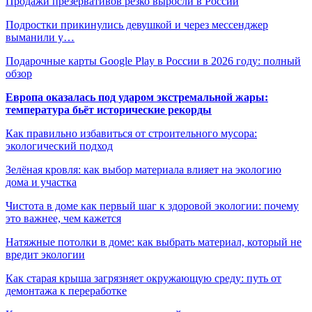
Продажи презервативов резко выросли в России
Подростки прикинулись девушкой и через мессенджер
выманили у…
Подарочные карты Google Play в России в 2026 году: полный
обзор
Европа оказалась под ударом экстремальной жары:
температура бьёт исторические рекорды
Как правильно избавиться от строительного мусора:
экологический подход
Зелёная кровля: как выбор материала влияет на экологию
дома и участка
Чистота в доме как первый шаг к здоровой экологии: почему
это важнее, чем кажется
Натяжные потолки в доме: как выбрать материал, который не
вредит экологии
Как старая крыша загрязняет окружающую среду: путь от
демонтажа к переработке