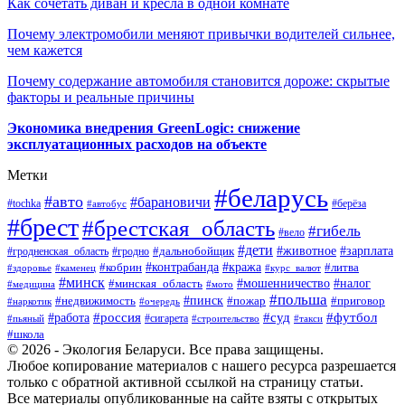
Как сочетать диван и кресла в одной комнате
Почему электромобили меняют привычки водителей сильнее,
чем кажется
Почему содержание автомобиля становится дороже: скрытые
факторы и реальные причины
Экономика внедрения GreenLogic: снижение
эксплуатационных расходов на объекте
Метки
#беларусь
#авто
#барановичи
#берёза
#tochka
#автобус
#брест
#брестская_область
#гибель
#вело
#дети
#зарплата
#животное
#гродно
#дальнобойщик
#гродненская_область
#контрабанда
#кража
#литва
#кобрин
#здоровье
#каменец
#курс_валют
#минск
#минская_область
#мошенничество
#налог
#медицина
#мото
#польша
#пинск
#недвижимость
#пожар
#приговор
#наркотик
#очередь
#россия
#суд
#футбол
#работа
#сигарета
#пьяный
#строительство
#такси
#школа
© 2026 - Экология Беларуси. Все права защищены.
Любое копирование материалов с нашего ресурса разрешается
только с обратной активной ссылкой на страницу статьи.
Все материалы опубликованные на сайте взяты с открытых