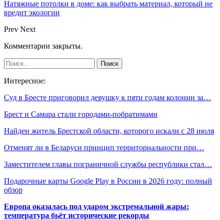
Натяжные потолки в доме: как выбрать материал, который не
вредит экологии
Prev
Next
Комментарии закрыты.
Интересное:
Суд в Бресте приговорил девушку к пяти годам колонии за…
Брест и Самара стали городами-побратимами
Найден житель Брестской области, которого искали с 28 июля
Отменят ли в Беларуси принцип территориальности при…
Заместителем главы пограничной службы республики стал…
Подарочные карты Google Play в России в 2026 году: полный
обзор
Европа оказалась под ударом экстремальной жары:
температура бьёт исторические рекорды