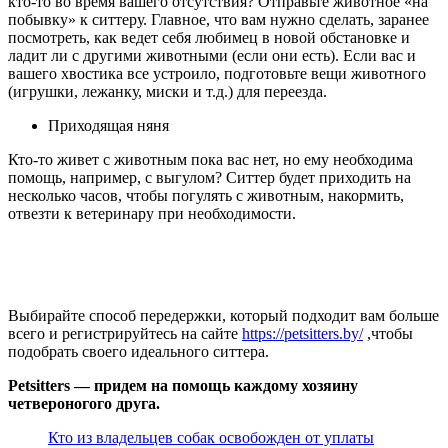
кто-то во время вашего отсутствия? Отправьте животное «на
побывку» к ситтеру. Главное, что вам нужно сделать, заранее
посмотреть, как ведет себя любимец в новой обстановке и
ладит ли с другими животными (если они есть). Если вас и
вашего хвостика все устроило, подготовьте вещи животного
(игрушки, лежанку, миски и т.д.) для переезда.
Приходящая няня
Кто-то живет с животным пока вас нет, но ему необходима
помощь, например, с выгулом? Ситтер будет приходить на
несколько часов, чтобы погулять с животным, накормить,
отвезти к ветеринару при необходимости.
Выбирайте способ передержки, который подходит вам больше
всего и регистрируйтесь на сайте
https://petsitters.by/
,чтобы
подобрать своего идеального ситтера.
Petsitters — придем на помощь каждому хозяину
четвероногого друга.
Кто из владельцев собак освобожден от уплаты