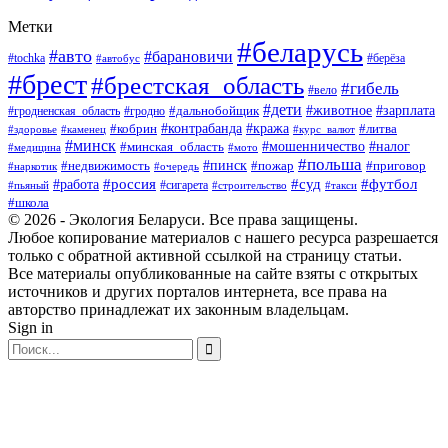
Метки
#беларусь
#авто
#барановичи
#берёза
#tochka
#автобус
#брест
#брестская_область
#гибель
#вело
#дети
#зарплата
#животное
#гродно
#дальнобойщик
#гродненская_область
#контрабанда
#кража
#литва
#кобрин
#здоровье
#каменец
#курс_валют
#минск
#минская_область
#мошенничество
#налог
#медицина
#мото
#польша
#пинск
#недвижимость
#пожар
#приговор
#наркотик
#очередь
#россия
#суд
#футбол
#работа
#сигарета
#пьяный
#строительство
#такси
#школа
© 2026 - Экология Беларуси. Все права защищены.
Любое копирование материалов с нашего ресурса разрешается
только с обратной активной ссылкой на страницу статьи.
Все материалы опубликованные на сайте взяты с открытых
источников и других порталов интернета, все права на
авторство принадлежат их законным владельцам.
Sign in