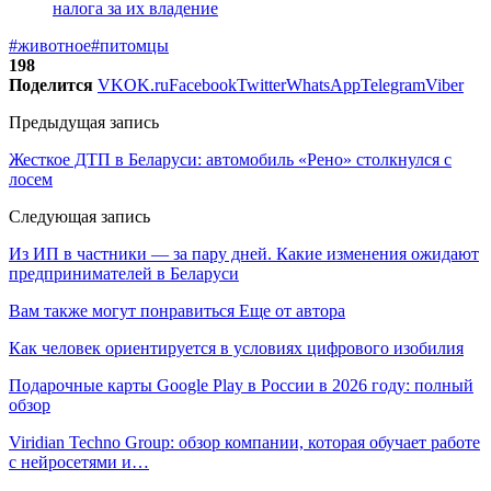
налога за их владение
#животное
#питомцы
198
Поделится
VK
OK.ru
Facebook
Twitter
WhatsApp
Telegram
Viber
Предыдущая запись
Жесткое ДТП в Беларуси: автомобиль «Рено» столкнулся с
лосем
Следующая запись
Из ИП в частники — за пару дней. Какие изменения ожидают
предпринимателей в Беларуси
Вам также могут понравиться
Еще от автора
Как человек ориентируется в условиях цифрового изобилия
Подарочные карты Google Play в России в 2026 году: полный
обзор
Viridian Techno Group: обзор компании, которая обучает работе
с нейросетями и…