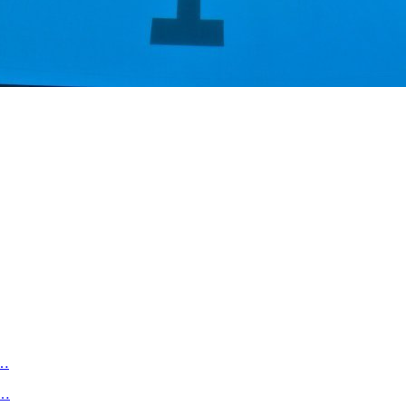
х…
.…