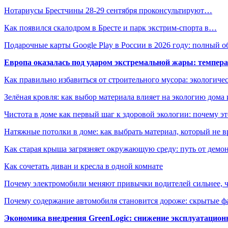
Нотариусы Брестчины 28-29 сентября проконсультируют…
Как появился скалодром в Бресте и парк экстрим-спорта в…
Подарочные карты Google Play в России в 2026 году: полный о
Европа оказалась под ударом экстремальной жары: темпера
Как правильно избавиться от строительного мусора: экологиче
Зелёная кровля: как выбор материала влияет на экологию дома 
Чистота в доме как первый шаг к здоровой экологии: почему эт
Натяжные потолки в доме: как выбрать материал, который не в
Как старая крыша загрязняет окружающую среду: путь от демон
Как сочетать диван и кресла в одной комнате
Почему электромобили меняют привычки водителей сильнее, ч
Почему содержание автомобиля становится дороже: скрытые 
Экономика внедрения GreenLogic: снижение эксплуатационн