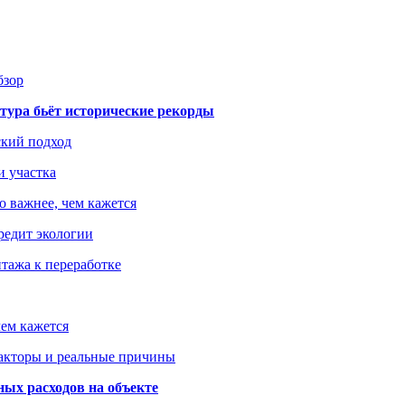
бзор
тура бьёт исторические рекорды
ский подход
и участка
о важнее, чем кажется
редит экологии
тажа к переработке
ем кажется
факторы и реальные причины
ых расходов на объекте