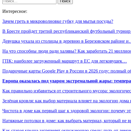
Интересное:
Зачем греть в микроволновке губку для мытья посуды?
В Бресте пройдет третий республиканский футбольный турни
Девушка уехала из столицы в деревню в Березовском районе 
На что способны люди ради халявы? Как заработать 21 милли
ГПК: наиболее загруженный маршрут в ЕС для легковушек…
Подарочные карты Google Play в России в 2026 году: полный о
Европа оказалась под ударом экстремальной жары: темпера
Как правильно избавиться от строительного мусора: экологиче
Зелёная кровля: как выбор материала влияет на экологию дома 
Чистота в доме как первый шаг к здоровой экологии: почему эт
Натяжные потолки в доме: как выбрать материал, который не в
Как старая крыша загрязняет окружающую среду: путь от демон