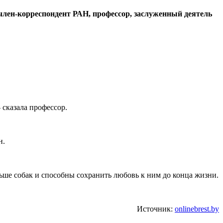
член-корреспондент РАН, профессор, заслуженный деятель
 сказала профессор.
н.
ьше собак и способны сохранить любовь к ним до конца жизни.
Источник:
onlinebrest.by