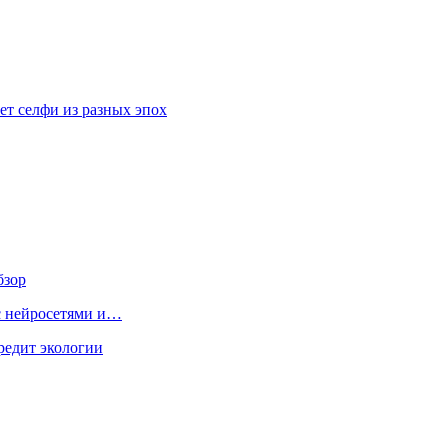
ет селфи из разных эпох
бзор
 с нейросетями и…
редит экологии