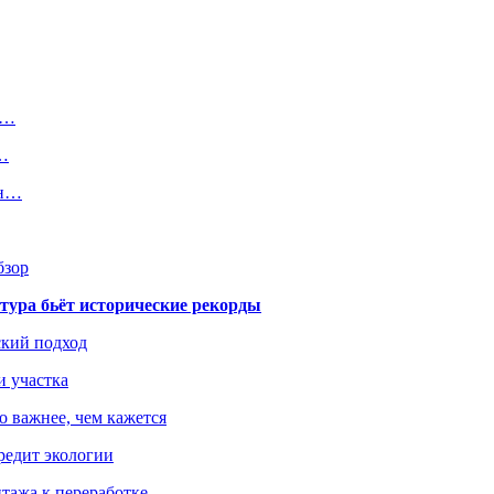
р…
и…
он…
бзор
тура бьёт исторические рекорды
ский подход
и участка
о важнее, чем кажется
редит экологии
тажа к переработке