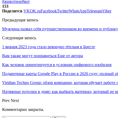
#животное
#кот
153
Поделится
VK
OK.ru
Facebook
Twitter
WhatsApp
Telegram
Viber
Предыдущая запись
Мужчина назвал себя путешественником во времени и публику
Следующая запись
1 января 2023 года стало рекордно тёплым в Бресте
Вам также могут понравиться
Еще от автора
Как человек ориентируется в условиях цифрового изобилия
Подарочные карты Google Play в России в 2026 году: полный о
Viridian Techno Group: обзор компании, которая обучает работе
Натяжные потолки в доме: как выбрать материал, который не в
Prev
Next
Комментарии закрыты.