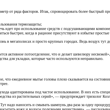
аметр от ряда факторов. Итак, спровоцировать более быстрый пр
ользования термозащиты;
речь идет про использование средств с подсушивающими компон
ься быстрее, когда в рационе присутствуют в избытке простые 
знь в мегаполисах и просто крупных городах. Ведь воздух тут 
ется активное потоотделение, что и делает шевелюру несвежей»
едства для укладки, которые часто используются неправильно.
е, что ежедневное мытье головы плохо сказывается на состоянии
трее.
 ухода адаптированы под частое использование. В них есть спе
 средства из растительных серий», — предупреждает трихолог Коз
 Тут надо наносить и смывать шампунь два раза за одну процеду
насытить кожу и волосы полезными веществами», — рассказывае