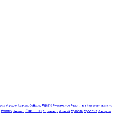
#дети
#зарплата
#животное
#гродно
#дальнобойщик
асть
#здоровье
#каменец
#польша
#пинск
#россия
#пожар
#работа
#приговор
#сигарета
#пьяный