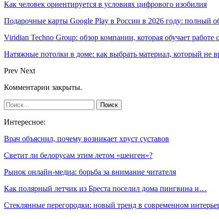
Как человек ориентируется в условиях цифрового изобилия
Подарочные карты Google Play в России в 2026 году: полный о
Viridian Techno Group: обзор компании, которая обучает работе
Натяжные потолки в доме: как выбрать материал, который не в
Prev
Next
Комментарии закрыты.
Интересное:
Врач объяснил, почему возникает хруст суставов
Светит ли белорусам этим летом «шенген»?
Рынок онлайн-медиа: борьба за внимание читателя
Как полярный летчик из Бреста поселил дома пингвина и…
Стеклянные перегородки: новый тренд в современном интерье