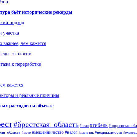
бзор
тура бьёт исторические рекорды
ский подход
и участка
о важнее, чем кажется
редит экологии
тажа к переработке
ем кажется
факторы и реальные причины
ых расходов на объекте
рест
#брестская_область
#гибель
#вело
#гродненская_обл
кая_область
#мошенничество
#налог
#недвижимость
#мото
#наркотик
#очередь