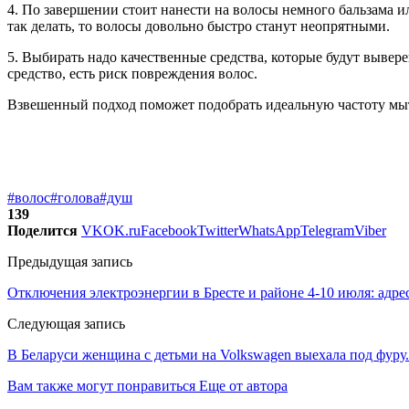
4. По завершении стоит нанести на волосы немного бальзама и
так делать, то волосы довольно быстро станут неопрятными.
5. Выбирать надо качественные средства, которые будут вывер
средство, есть риск повреждения волос.
Взвешенный подход поможет подобрать идеальную частоту мыть
#волос
#голова
#душ
139
Поделится
VK
OK.ru
Facebook
Twitter
WhatsApp
Telegram
Viber
Предыдущая запись
Отключения электроэнергии в Бресте и районе 4-10 июля: адре
Следующая запись
В Беларуси женщина с детьми на Volkswagen выехала под фуру.
Вам также могут понравиться
Еще от автора