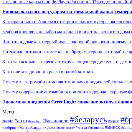
Подарочные карты Google Play в России в 2026 году: полный о
Европа оказалась под ударом экстремальной жары: темпера
Как правильно избавиться от строительного мусора: экологиче
Зелёная кровля: как выбор материала влияет на экологию дома 
Чистота в доме как первый шаг к здоровой экологии: почему эт
Натяжные потолки в доме: как выбрать материал, который не в
Как старая крыша загрязняет окружающую среду: путь от демон
Как сочетать диван и кресла в одной комнате
Почему электромобили меняют привычки водителей сильнее, ч
Почему содержание автомобиля становится дороже: скрытые 
Экономика внедрения GreenLogic: снижение эксплуатационн
Метки
#беларусь
#б
#авто
#барановичи
#берёза
#tochka
#автобус
#минск
#контрабанда
#кража
#литва
#минс
#кобрин
#курс_валют
#медицина