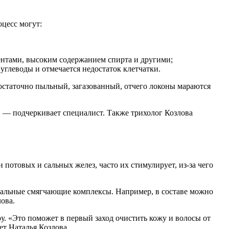
оцесс могут:
ентами, высоким содержанием спирта и другими;
углеводы и отмечается недостаток клетчатки.
достаточно пыльный, загазованный, отчего локоны мараются
, — подчеркивает специалист. Также трихолог Козлова
 потовых и сальных желез, часто их стимулирует, из-за чего
циальные смягчающие комплексы. Например, в составе можно
лова.
ру. «Это поможет в первый заход очистить кожу и волосы от
т Наталья Козлова.