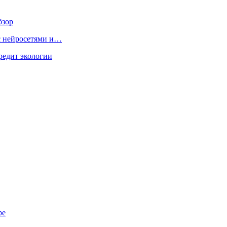
бзор
 с нейросетями и…
редит экологии
ре