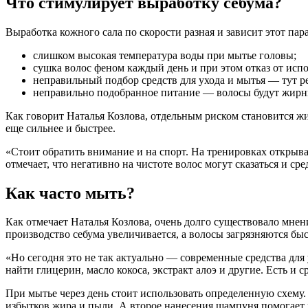
Что стимулирует выработку себума?
Выработка кожного сала по скорости разная и зависит этот пар
слишком высокая температура воды при мытье головы;
сушка волос феном каждый день и при этом отказ от исп
неправильный подбор средств для ухода и мытья — тут 
неправильно подобранное питание — волосы будут жирнит
Как говорит Наталья Козлова, отдельным риском становится жи
еще сильнее и быстрее.
«Стоит обратить внимание и на спорт. На тренировках открыва
отмечает, что негативно на чистоте волос могут сказаться и ср
Как часто мыть?
Как отмечает Наталья Козлова, очень долго существовало мнени
производство себума увеличивается, а волосы загрязняются быс
«Но сегодня это не так актуально — современные средства для
найти глицерин, масло кокоса, экстракт алоэ и другие. Есть и
При мытье через день стоит использовать определенную схему.
избытков жира и пыли. А второе нанесения шампуня помогает 