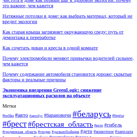
Чистота в доме как первый шаг к здоровой экологии: почему
это важнее, чем кажется
Натяжные потолки в доме: как выбрать материал, который не
вредит экологии
Как старая крыша загрязняет окружающую среду: путь от
демонтажа к переработке
Как сочетать диван и кресла в одной комнате
Почему электромобили меняют привычки водителей сильнее,
чем кажется
Почему содержание автомобиля становится дороже: скрытые
факторы и реальные причины
Экономика внедрения GreenLogic: снижение
эксплуатационных расходов на объекте
Метки
#беларусь
#авто
#барановичи
#берёза
#tochka
#автобус
#брест
#брестская_область
#гибель
#вело
#дети
#зарплата
#животное
#гродно
#дальнобойщик
#гродненская_область
#контрабанда
#кража