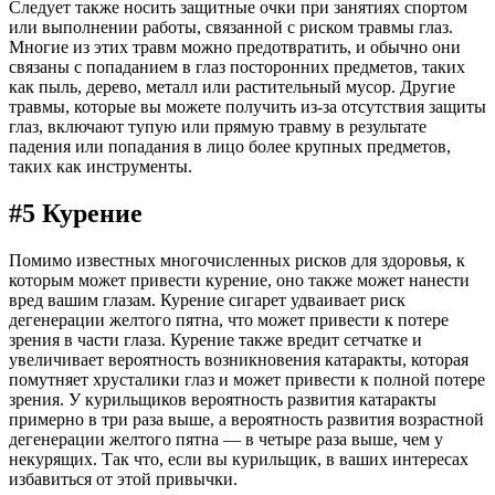
Следует также носить защитные очки при занятиях спортом
или выполнении работы, связанной с риском травмы глаз.
Многие из этих травм можно предотвратить, и обычно они
связаны с попаданием в глаз посторонних предметов, таких
как пыль, дерево, металл или растительный мусор. Другие
травмы, которые вы можете получить из-за отсутствия защиты
глаз, включают тупую или прямую травму в результате
падения или попадания в лицо более крупных предметов,
таких как инструменты.
#5 Курение
Помимо известных многочисленных рисков для здоровья, к
которым может привести курение, оно также может нанести
вред вашим глазам. Курение сигарет удваивает риск
дегенерации желтого пятна, что может привести к потере
зрения в части глаза. Курение также вредит сетчатке и
увеличивает вероятность возникновения катаракты, которая
помутняет хрусталики глаз и может привести к полной потере
зрения. У курильщиков вероятность развития катаракты
примерно в три раза выше, а вероятность развития возрастной
дегенерации желтого пятна — в четыре раза выше, чем у
некурящих. Так что, если вы курильщик, в ваших интересах
избавиться от этой привычки.