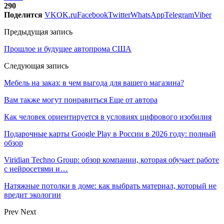
290
Поделится
VK
OK.ru
Facebook
Twitter
WhatsApp
Telegram
Viber
Предыдущая запись
Прошлое и будущее автопрома США
Следующая запись
Мебель на заказ: в чем выгода для вашего магазина?
Вам также могут понравиться
Еще от автора
Как человек ориентируется в условиях цифрового изобилия
Подарочные карты Google Play в России в 2026 году: полный
обзор
Viridian Techno Group: обзор компании, которая обучает работе
с нейросетями и…
Натяжные потолки в доме: как выбрать материал, который не
вредит экологии
Prev
Next