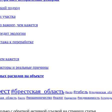
ский подход
и участка
о важнее, чем кажется
редит экологии
тажа к переработке
ем кажется
факторы и реальные причины
ых расходов на объекте
рест
#брестская_область
#гибель
#вело
#гродненская_обл
кая_область
#мошенничество
#налог
#недвижимость
#мото
#наркотик
#очередь
олько с обратной активной ссылкой на страницу статьи.