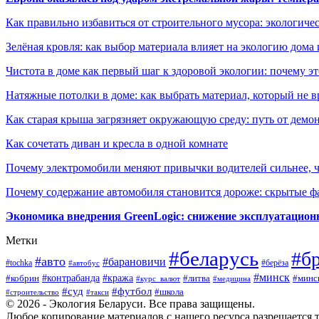
Как правильно избавиться от строительного мусора: экологиче
Зелёная кровля: как выбор материала влияет на экологию дома 
Чистота в доме как первый шаг к здоровой экологии: почему эт
Натяжные потолки в доме: как выбрать материал, который не в
Как старая крыша загрязняет окружающую среду: путь от демон
Как сочетать диван и кресла в одной комнате
Почему электромобили меняют привычки водителей сильнее, ч
Почему содержание автомобиля становится дороже: скрытые 
Экономика внедрения GreenLogic: снижение эксплуатационн
Метки
#беларусь
#б
#авто
#барановичи
#берёза
#tochka
#автобус
#минск
#контрабанда
#кража
#литва
#минс
#кобрин
#курс_валют
#медицина
#суд
#футбол
#школа
#строительство
#такси
© 2026 - Экология Беларуси. Все права защищены.
Любое копирование материалов с нашего ресурса разрешается т