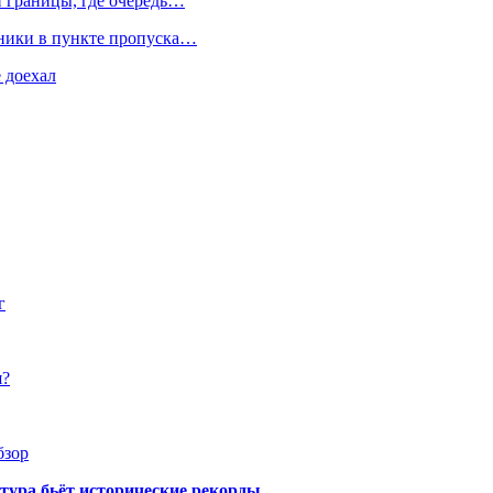
й границы, где очередь…
нники в пункте пропуска…
 доехал
г
я?
бзор
тура бьёт исторические рекорды