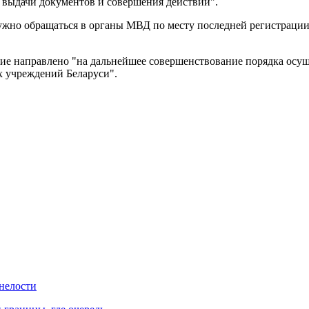
е выдачи документов и совершения действий".
ужно обращаться в органы МВД по месту последней регистраци
ние направлено "на дальнейшее совершенствование порядка ос
х учреждений Беларуси".
нелости