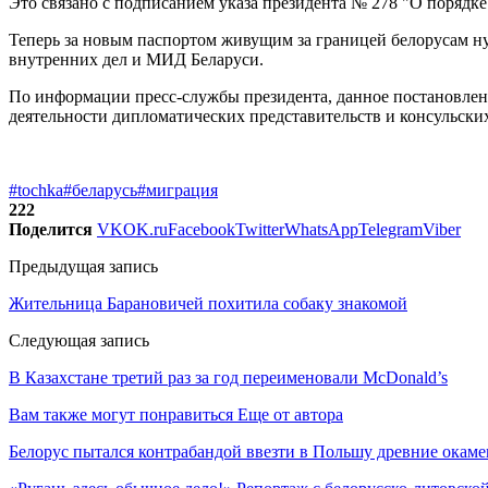
Это связано с подписанием указа президента № 278 "О порядк
Теперь за новым паспортом живущим за границей белорусам н
внутренних дел и МИД Беларуси.
По информации пресс-службы президента, данное постановле
деятельности дипломатических представительств и консульски
#tochka
#беларусь
#миграция
222
Поделится
VK
OK.ru
Facebook
Twitter
WhatsApp
Telegram
Viber
Предыдущая запись
Жительница Барановичей похитила собаку знакомой
Следующая запись
В Казахстане третий раз за год переименовали McDonald’s
Вам также могут понравиться
Еще от автора
Белорус пытался контрабандой ввезти в Польшу древние окаме