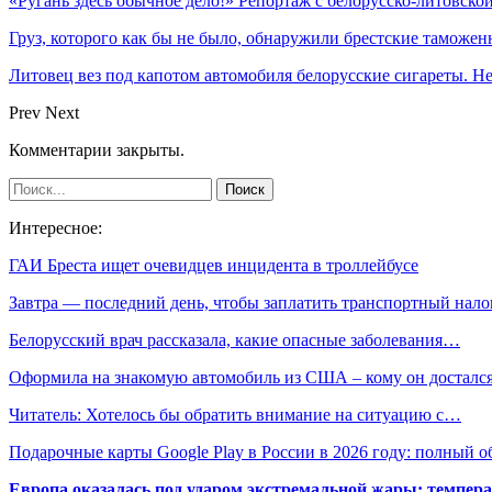
«Ругань здесь обычное дело!» Репортаж с белорусско-литовско
Груз, которого как бы не было, обнаружили брестские таможе
Литовец вез под капотом автомобиля белорусские сигареты. Не
Prev
Next
Комментарии закрыты.
Интересное:
ГАИ Бреста ищет очевидцев инцидента в троллейбусе
Завтра — последний день, чтобы заплатить транспортный нало
Белорусский врач рассказала, какие опасные заболевания…
Оформила на знакомую автомобиль из США – кому он досталс
Читатель: Хотелось бы обратить внимание на ситуацию с…
Подарочные карты Google Play в России в 2026 году: полный о
Европа оказалась под ударом экстремальной жары: темпера