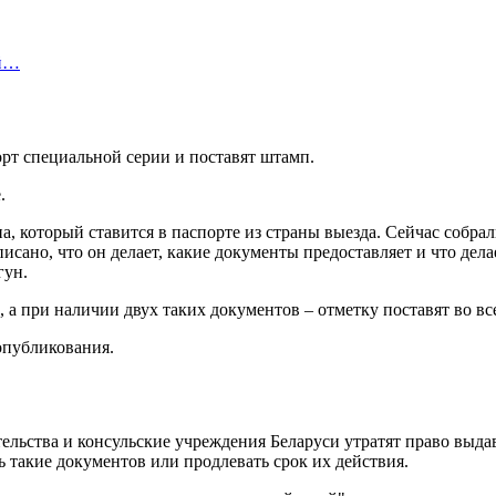
ой…
орт специальной серии и поставят штамп.
.
па, который ставится в паспорте из страны выезда. Сейчас собра
сано, что он делает, какие документы предоставляет и что дела
гун.
 а при наличии двух таких документов – отметку поставят во вс
опубликования.
ительства и консульские учреждения Беларуси утратят право вы
ь такие документов или продлевать срок их действия.