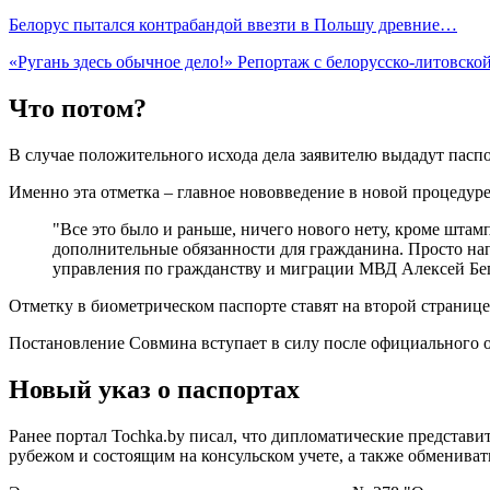
Белорус пытался контрабандой ввезти в Польшу древние…
«Ругань здесь обычное дело!» Репортаж с белорусско-литовск
Что потом?
В случае положительного исхода дела заявителю выдадут пасп
Именно эта отметка – главное нововведение в новой процедуре
"Все это было и раньше, ничего нового нету, кроме штам
дополнительные обязанности для гражданина. Просто напи
управления по гражданству и миграции МВД Алексей Бе
Отметку в биометрическом паспорте ставят на второй странице,
Постановление Совмина вступает в силу после официального 
Новый указ о паспортах
Ранее портал Tochka.by писал, что дипломатические представ
рубежом и состоящим на консульском учете, а также обмениват