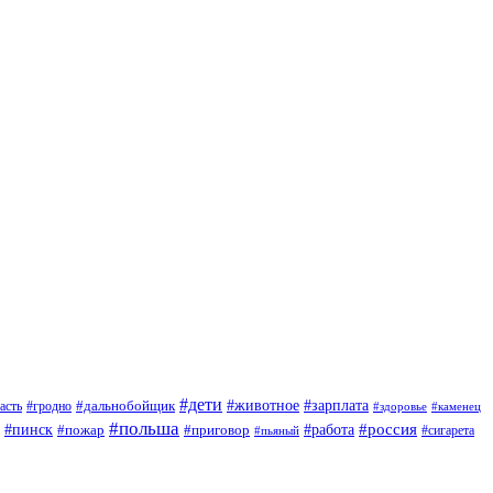
#дети
#зарплата
#животное
#гродно
#дальнобойщик
асть
#здоровье
#каменец
#польша
#пинск
#россия
#пожар
#работа
#приговор
#сигарета
#пьяный