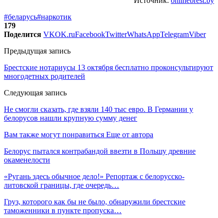
Источник:
onlinebrest.by
#беларусь
#наркотик
179
Поделится
VK
OK.ru
Facebook
Twitter
WhatsApp
Telegram
Viber
Предыдущая запись
Брестские нотариусы 13 октября бесплатно проконсультируют
многодетных родителей
Следующая запись
Не смогли сказать, где взяли 140 тыс евро. В Германии у
белорусов нашли крупную сумму денег
Вам также могут понравиться
Еще от автора
Белорус пытался контрабандой ввезти в Польшу древние
окаменелости
«Ругань здесь обычное дело!» Репортаж с белорусско-
литовской границы, где очередь…
Груз, которого как бы не было, обнаружили брестские
таможенники в пункте пропуска…