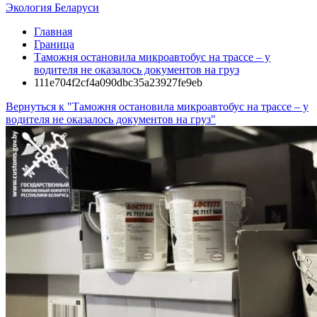
Экология Беларуси
Главная
Граница
Таможня остановила микроавтобус на трассе – у
водителя не оказалось документов на груз
111e704f2cf4a090dbc35a23927fe9eb
Вернуться к "Таможня остановила микроавтобус на трассе – у
водителя не оказалось документов на груз"