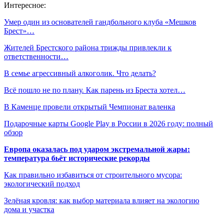
Интересное:
Умер один из основателей гандбольного клуба «Мешков
Брест»…
Жителей Брестского района трижды привлекли к
ответственности…
В семье агрессивный алкоголик. Что делать?
Всё пошло не по плану. Как парень из Бреста хотел…
В Каменце провели открытый Чемпионат валенка
Подарочные карты Google Play в России в 2026 году: полный
обзор
Европа оказалась под ударом экстремальной жары:
температура бьёт исторические рекорды
Как правильно избавиться от строительного мусора:
экологический подход
Зелёная кровля: как выбор материала влияет на экологию
дома и участка