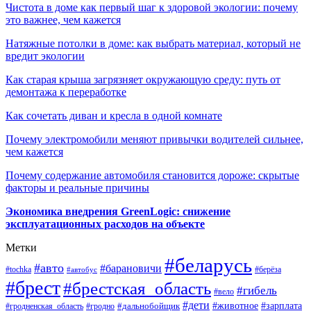
Чистота в доме как первый шаг к здоровой экологии: почему
это важнее, чем кажется
Натяжные потолки в доме: как выбрать материал, который не
вредит экологии
Как старая крыша загрязняет окружающую среду: путь от
демонтажа к переработке
Как сочетать диван и кресла в одной комнате
Почему электромобили меняют привычки водителей сильнее,
чем кажется
Почему содержание автомобиля становится дороже: скрытые
факторы и реальные причины
Экономика внедрения GreenLogic: снижение
эксплуатационных расходов на объекте
Метки
#беларусь
#авто
#барановичи
#берёза
#tochka
#автобус
#брест
#брестская_область
#гибель
#вело
#дети
#зарплата
#животное
#гродно
#дальнобойщик
#гродненская_область