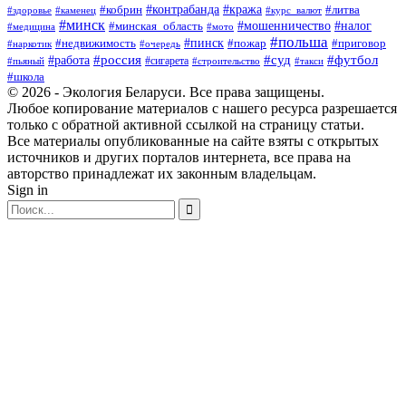
#контрабанда
#кража
#литва
#кобрин
#здоровье
#каменец
#курс_валют
#минск
#минская_область
#мошенничество
#налог
#медицина
#мото
#польша
#пинск
#недвижимость
#пожар
#приговор
#наркотик
#очередь
#россия
#суд
#футбол
#работа
#сигарета
#пьяный
#строительство
#такси
#школа
© 2026 - Экология Беларуси. Все права защищены.
Любое копирование материалов с нашего ресурса разрешается
только с обратной активной ссылкой на страницу статьи.
Все материалы опубликованные на сайте взяты с открытых
источников и других порталов интернета, все права на
авторство принадлежат их законным владельцам.
Sign in