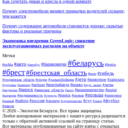
Как сочетать диван и кресла в одной комнате
Почему электромобили меняют привычки водителей сильнее,
чем кажется
Почему содержание автомобиля становится дороже: скрытые
факторы и реальные причины
Экономика внедрения GreenLogic: снижение
эксплуатационных расходов на объекте
Метки
#беларусь
#авто
#барановичи
#берёза
#tochka
#автобус
#брест
#брестская_область
#гибель
#вело
#дети
#зарплата
#животное
#гродно
#дальнобойщик
#гродненская_область
#контрабанда
#кража
#литва
#кобрин
#здоровье
#каменец
#курс_валют
#минск
#минская_область
#мошенничество
#налог
#медицина
#мото
#польша
#пинск
#недвижимость
#пожар
#приговор
#наркотик
#очередь
#россия
#суд
#футбол
#работа
#сигарета
#пьяный
#строительство
#такси
#школа
© 2026 - Экология Беларуси. Все права защищены.
Любое копирование материалов с нашего ресурса разрешается
только с обратной активной ссылкой на страницу статьи.
Все материалы опубликованные на сайте взяты с открытых