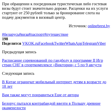
При обращении к посредникам туристическая либо гостевая
визы будут стоит значительно дороже. Расценки на их услуги
стартуют от 250 рублей только за бронирование слота на
подачу документов в визовый центр.
Источник:
onlinebrest.by
#беларусь
#виза
#паспорт
#путешествие
198
Поделится
VK
OK.ru
Facebook
Twitter
WhatsApp
Telegram
Viber
Предыдущая запись
Расписание соревнований по гандболу в программе II Игр
стран СНГ в спорткомплексе «Виктория» с 5 по 9 августа
Следующая запись
В Китае ограничат мобильный интернет детям в возрасте до
18 лет
Вам также могут понравиться
Еще от автора
Белорус пытался контрабандой ввезти в Польшу древние
окаменелости