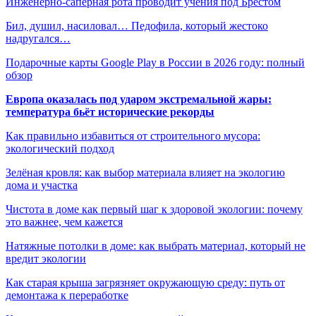
Инженерно-саперная рота проводит учения под Брестом
Бил, душил, насиловал… Педофила, который жестоко
надругался…
Подарочные карты Google Play в России в 2026 году: полный
обзор
Европа оказалась под ударом экстремальной жары:
температура бьёт исторические рекорды
Как правильно избавиться от строительного мусора:
экологический подход
Зелёная кровля: как выбор материала влияет на экологию
дома и участка
Чистота в доме как первый шаг к здоровой экологии: почему
это важнее, чем кажется
Натяжные потолки в доме: как выбрать материал, который не
вредит экологии
Как старая крыша загрязняет окружающую среду: путь от
демонтажа к переработке