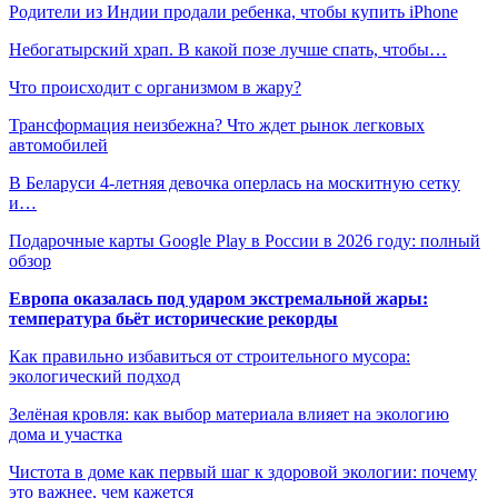
Родители из Индии продали ребенка, чтобы купить iPhone
Небогатырский храп. В какой позе лучше спать, чтобы…
Что происходит с организмом в жару?
Трансформация неизбежна? Что ждет рынок легковых
автомобилей
В Беларуси 4-летняя девочка оперлась на москитную сетку
и…
Подарочные карты Google Play в России в 2026 году: полный
обзор
Европа оказалась под ударом экстремальной жары:
температура бьёт исторические рекорды
Как правильно избавиться от строительного мусора:
экологический подход
Зелёная кровля: как выбор материала влияет на экологию
дома и участка
Чистота в доме как первый шаг к здоровой экологии: почему
это важнее, чем кажется