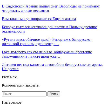
В Саудовской Аравии выпал снег. Верблюды не понимают,
что делать, а люди веселятся
Вам также могут понравиться
Еще от автора
Белорус пытался контрабандой ввезти в Польшу древние
окаменелости
«Ругань здесь обычное дело!» Репортаж с белорусско-
литовской границы, где очередь…
Груз, которого как бы не было, обнаружили брестские
таможенники в пункте пропуска…
Литовец вез под капотом автомобиля белорусские сигареты.
Не доехал
Prev
Next
Комментарии закрыты.
Интересное: