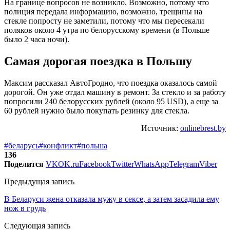
На границе вопросов не возникло. Возможно, потому что
полиция передала информацию, возможно, трещины на
стекле попросту не заметили, потому что мы пересекали
поляков около 4 утра по белорусскому времени (в Польше
было 2 часа ночи).
Самая дорогая поездка в Польшу
Максим рассказал АвтоГродно, что поездка оказалось самой
дорогой. Он уже отдал машину в ремонт. За стекло и за работу
попросили 240 белорусских рублей (около 95 USD), а еще за
60 рублей нужно было покупать резинку для стекла.
Источник:
onlinebrest.by
#беларусь
#конфликт
#польша
136
Поделится
VK
OK.ru
Facebook
Twitter
WhatsApp
Telegram
Viber
Предыдущая запись
В Беларуси жена отказала мужу в сексе, а затем засадила ему
нож в грудь
Следующая запись