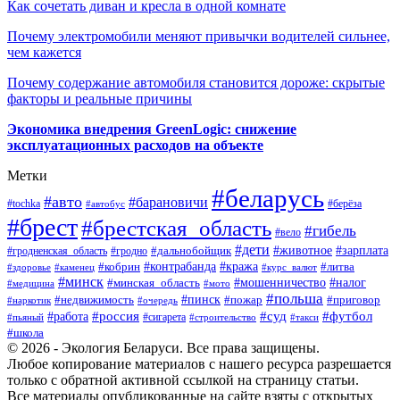
Как сочетать диван и кресла в одной комнате
Почему электромобили меняют привычки водителей сильнее,
чем кажется
Почему содержание автомобиля становится дороже: скрытые
факторы и реальные причины
Экономика внедрения GreenLogic: снижение
эксплуатационных расходов на объекте
Метки
#беларусь
#авто
#барановичи
#берёза
#tochka
#автобус
#брест
#брестская_область
#гибель
#вело
#дети
#зарплата
#животное
#гродно
#дальнобойщик
#гродненская_область
#контрабанда
#кража
#литва
#кобрин
#здоровье
#каменец
#курс_валют
#минск
#минская_область
#мошенничество
#налог
#медицина
#мото
#польша
#пинск
#недвижимость
#пожар
#приговор
#наркотик
#очередь
#россия
#суд
#футбол
#работа
#сигарета
#пьяный
#строительство
#такси
#школа
© 2026 - Экология Беларуси. Все права защищены.
Любое копирование материалов с нашего ресурса разрешается
только с обратной активной ссылкой на страницу статьи.
Все материалы опубликованные на сайте взяты с открытых