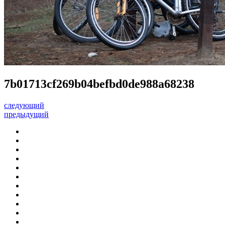
7b01713cf269b04befbd0de988a68238
следующий
предыдущий