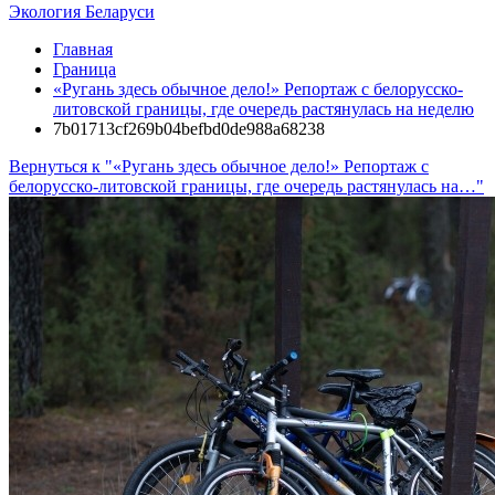
Экология Беларуси
Главная
Граница
«Ругань здесь обычное дело!» Репортаж с белорусско-
литовской границы, где очередь растянулась на неделю
7b01713cf269b04befbd0de988a68238
Вернуться к "«Ругань здесь обычное дело!» Репортаж с
белорусско-литовской границы, где очередь растянулась на…"