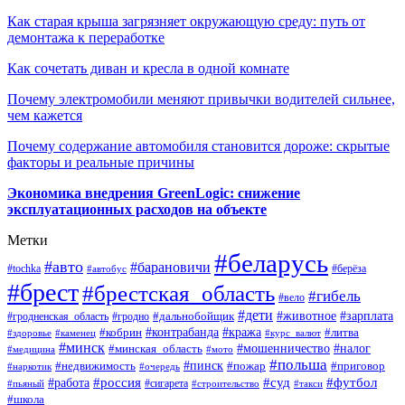
Как старая крыша загрязняет окружающую среду: путь от
демонтажа к переработке
Как сочетать диван и кресла в одной комнате
Почему электромобили меняют привычки водителей сильнее,
чем кажется
Почему содержание автомобиля становится дороже: скрытые
факторы и реальные причины
Экономика внедрения GreenLogic: снижение
эксплуатационных расходов на объекте
Метки
#беларусь
#авто
#барановичи
#берёза
#tochka
#автобус
#брест
#брестская_область
#гибель
#вело
#дети
#зарплата
#животное
#гродно
#дальнобойщик
#гродненская_область
#контрабанда
#кража
#литва
#кобрин
#здоровье
#каменец
#курс_валют
#минск
#минская_область
#мошенничество
#налог
#медицина
#мото
#польша
#пинск
#недвижимость
#пожар
#приговор
#наркотик
#очередь
#россия
#суд
#футбол
#работа
#сигарета
#пьяный
#строительство
#такси
#школа