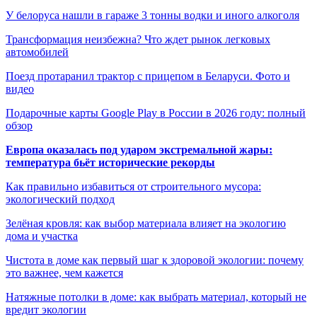
У белоруса нашли в гараже 3 тонны водки и иного алкоголя
Трансформация неизбежна? Что ждет рынок легковых
автомобилей
Поезд протаранил трактор с прицепом в Беларуси. Фото и
видео
Подарочные карты Google Play в России в 2026 году: полный
обзор
Европа оказалась под ударом экстремальной жары:
температура бьёт исторические рекорды
Как правильно избавиться от строительного мусора:
экологический подход
Зелёная кровля: как выбор материала влияет на экологию
дома и участка
Чистота в доме как первый шаг к здоровой экологии: почему
это важнее, чем кажется
Натяжные потолки в доме: как выбрать материал, который не
вредит экологии