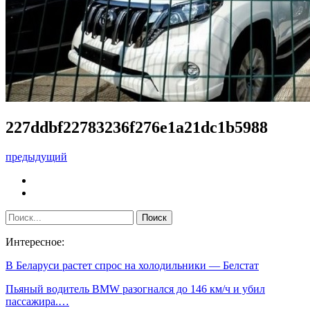
227ddbf22783236f276e1a21dc1b5988
предыдущий
Интересное:
В Беларуси растет спрос на холодильники — Белстат
Пьяный водитель BMW разогнался до 146 км/ч и убил
пассажира.…