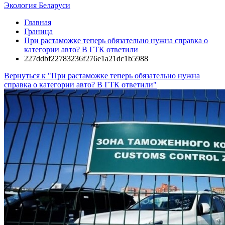
Экология Беларуси
Главная
Граница
При растаможке теперь обязательно нужна справка о
категории авто? В ГТК ответили
227ddbf22783236f276e1a21dc1b5988
Вернуться к "При растаможке теперь обязательно нужна
справка о категории авто? В ГТК ответили"