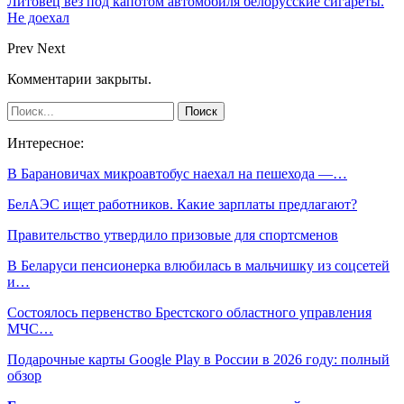
Литовец вез под капотом автомобиля белорусские сигареты.
Не доехал
Prev
Next
Комментарии закрыты.
Интересное:
В Барановичах микроавтобус наехал на пешехода —…
БелАЭС ищет работников. Какие зарплаты предлагают?
Правительство утвердило призовые для спортсменов
В Беларуси пенсионерка влюбилась в мальчишку из соцсетей
и…
Состоялось первенство Брестского областного управления
МЧС…
Подарочные карты Google Play в России в 2026 году: полный
обзор