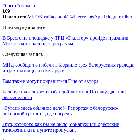
#брест
#польша
169
Поделится
VK
OK.ru
Facebook
Twitter
WhatsApp
Telegram
Viber
Предыдущая запись
В Бресте на площадке у ТРЦ «Экватор» пройдет праздник
Московского района. Программа
Следующая запись
МИД сообщил о гибели в Израиле трех белорусских граждан
и трех выходцев из Беларуси
Вам также могут понравиться
Еще от автора
Белорус пытался контрабандой ввезти в Польшу древние
окаменелости
«Ругань здесь обычное дело!» Репортаж с белорусско-
литовской границы, где очередь…
Груз, которого как бы не было, обнаружили брестские
таможенники в пункте пропуска…