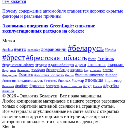
чем кажется
Почему содержание автомобиля становится дороже: скрытые
факторы и реальные причины
Экономика внедрения GreenLogic: снижение
эксплуатационных расходов на объекте
Метки
#беларусь
#авто
#барановичи
#берёза
#tochka
#автобус
#брест
#брестская_область
#гибель
#вело
#дети
#зарплата
#животное
#гродно
#дальнобойщик
#гродненская_область
#контрабанда
#кража
#литва
#кобрин
#здоровье
#каменец
#курс_валют
#минск
#минская_область
#мошенничество
#налог
#медицина
#мото
#польша
#пинск
#недвижимость
#пожар
#приговор
#наркотик
#очередь
#россия
#суд
#футбол
#работа
#сигарета
#пьяный
#строительство
#такси
#школа
© 2026 - Экология Беларуси. Все права защищены.
Любое копирование материалов с нашего ресурса разрешается
только с обратной активной ссылкой на страницу статьи.
Все материалы опубликованные на сайте взяты с открытых
источников и других порталов интернета, все права на
авторство принадлежат их законным владельцам.
Sign in