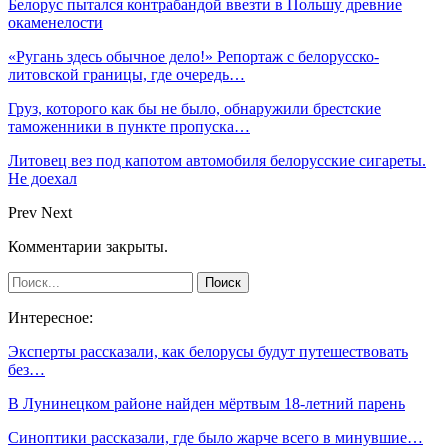
Белорус пытался контрабандой ввезти в Польшу древние
окаменелости
«Ругань здесь обычное дело!» Репортаж с белорусско-
литовской границы, где очередь…
Груз, которого как бы не было, обнаружили брестские
таможенники в пункте пропуска…
Литовец вез под капотом автомобиля белорусские сигареты.
Не доехал
Prev
Next
Комментарии закрыты.
Интересное:
Эксперты рассказали, как белорусы будут путешествовать
без…
В Лунинецком районе найден мёртвым 18-летний парень
Синоптики рассказали, где было жарче всего в минувшие…