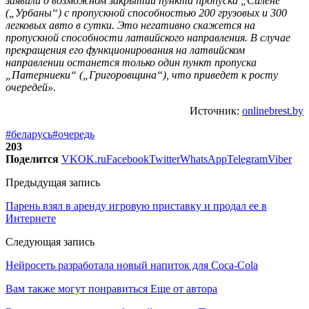
заявили о возможном закрытии пункта пропуска „Силене“
(„Урбаны“) с пропускной способностью 200 грузовых и 300
легковых авто в сутки. Это негативно скажется на
пропускной способности латвийского направления. В случае
прекращения его функционирования на латвийском
направлении останется только один пункт пропуска
„Патерниеки“ („Григоровщина“), что приведет к росту
очередей».
Источник:
onlinebrest.by
#беларусь
#очередь
203
Поделится
VK
OK.ru
Facebook
Twitter
WhatsApp
Telegram
Viber
Предыдущая запись
Парень взял в аренду игровую приставку и продал ее в
Интернете
Следующая запись
Нейросеть разработала новый напиток для Coca-Cola
Вам также могут понравиться
Еще от автора