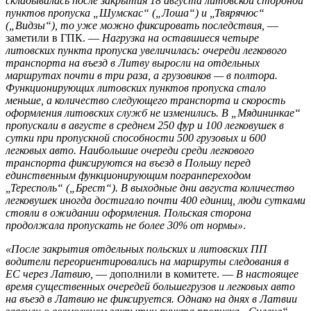
складывалась после закрытия 18 августа литовской стороной
пунктов пропуска „Шумскас“ („Лоша“) и „Твярячюс“
(„Видзы“), то уже можно фиксировать последствия,
—
заметили в ГПК. —
Нагрузка на оставшиеся четыре
литовских пункта пропуска увеличилась: очереди легкового
транспорта на въезд в Литву выросли на отдельных
маршрутах почти в три раза, а грузовиков — в полтора.
Функционирующих литовских пунктов пропуска стало
меньше, а количество следующего транспорта и скорость
оформления литовских служб не изменились. В „Мядининкае“
пропускали в августе в среднем 250 фур и 100 легковушек в
сутки при пропускной способности 500 грузовых и 600
легковых авто. Наибольшие очереди среди легкового
транспорта фиксируются на въезд в Польшу перед
единственным функционирующим погранпереходом
„Тересполь“ („Брест“). В выходные дни августа количество
легковушек иногда достигало почти 400 единиц, люди сутками
стояли в ожидании оформления. Польская сторона
продолжала пропускать не более 30% от нормы»
.
«После закрытия отдельных польских и литовских ПП
водители переориентировались на маршруты следования в
ЕС через Латвию,
— дополнили в комитете. —
В настоящее
время существенных очередей большегрузов и легковых авто
на въезд в Латвию не фиксируется. Однако на днях в Латвии