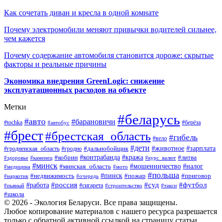
Как сочетать диван и кресла в одной комнате
Почему электромобили меняют привычки водителей сильнее,
чем кажется
Почему содержание автомобиля становится дороже: скрытые
факторы и реальные причины
Экономика внедрения GreenLogic: снижение
эксплуатационных расходов на объекте
Метки
#беларусь
#авто
#барановичи
#берёза
#tochka
#автобус
#брест
#брестская_область
#гибель
#вело
#дети
#зарплата
#животное
#гродно
#дальнобойщик
#гродненская_область
#контрабанда
#кража
#литва
#кобрин
#здоровье
#каменец
#курс_валют
#минск
#минская_область
#мошенничество
#налог
#медицина
#мото
#польша
#пинск
#недвижимость
#пожар
#приговор
#наркотик
#очередь
#россия
#суд
#футбол
#работа
#сигарета
#пьяный
#строительство
#такси
#школа
© 2026 - Экология Беларуси. Все права защищены.
Любое копирование материалов с нашего ресурса разрешается
только с обратной активной ссылкой на страницу статьи.