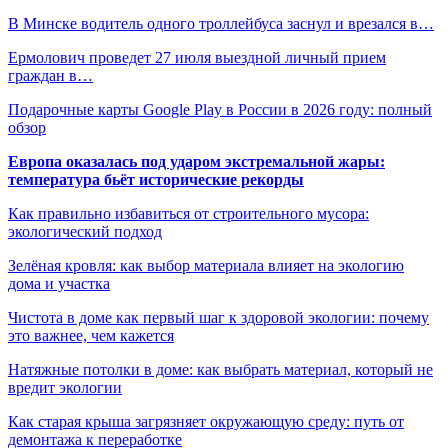
В Минске водитель одного троллейбуса заснул и врезался в…
Ермолович проведет 27 июля выездной личный прием
граждан в…
Подарочные карты Google Play в России в 2026 году: полный
обзор
Европа оказалась под ударом экстремальной жары:
температура бьёт исторические рекорды
Как правильно избавиться от строительного мусора:
экологический подход
Зелёная кровля: как выбор материала влияет на экологию
дома и участка
Чистота в доме как первый шаг к здоровой экологии: почему
это важнее, чем кажется
Натяжные потолки в доме: как выбрать материал, который не
вредит экологии
Как старая крыша загрязняет окружающую среду: путь от
демонтажа к переработке