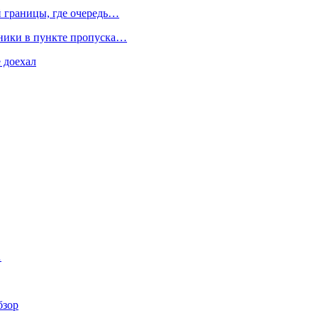
й границы, где очередь…
нники в пункте пропуска…
 доехал
…
бзор