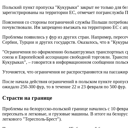
Польский пункт пропуска "Кукурыки" закрыт не только для бел
зарегистрированы на территории ЕС, отмечает погранслужба 
Пояснения со стороны пограничной службы Польши потребовали
почувствовали. Им запрещено въезжать на территорию ЕС с ап
Проблемы появились у фур из других стран. Например, пересе
Сербии, Турции и других государств. Оказалось, что в "Кукур
"Ограничения по оформлению большегрузных транспортных сре
союза и Европейской ассоциации свободной торговли. Транспор
Кукурыках", – говорится в информационном сообщении польс
Уточняется, что ограничения не распространяются на пассажир
После начала действия ограничений в польском пункте пропуск
ожидало 250-300 фур, то в течение 22 и 23 февраля по 500 фур.
Страсти на границе
Проблемы на белорусско-польской границе начались с 10 февр
пересекать и легковые, и грузовые машины. В итоге на белору
легкового "Тересполь-Брест").