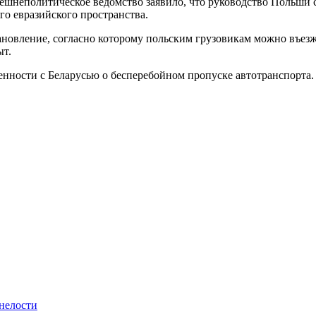
ешнеполитическое ведомство заявило, что руководство Польши с
го евразийского пространства.
новление, согласно которому польским грузовикам можно въезжа
ыт.
енности с Беларусью о бесперебойном пропуске автотранспорта.
нелости