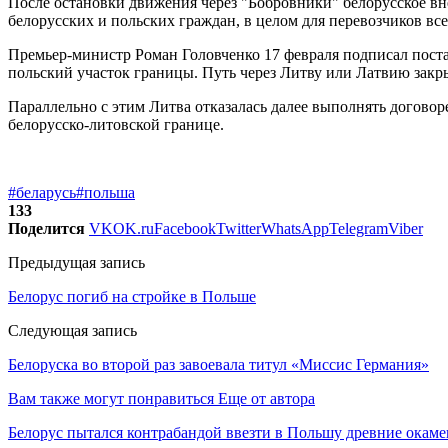
После остановки движения через "Бобровники" белорусское вн
белорусских и польских граждан, в целом для перевозчиков все
Премьер-министр Роман Головченко 17 февраля подписал поста
польский участок границы. Путь через Литву или Латвию закр
Параллельно с этим Литва отказалась далее выполнять договор
белорусско-литовской границе.
#беларусь
#польша
133
Поделится
VK
OK.ru
Facebook
Twitter
WhatsApp
Telegram
Viber
Предыдущая запись
Белорус погиб на стройке в Польше
Следующая запись
Белоруска во второй раз завоевала титул «Миссис Германия»
Вам также могут понравиться
Еще от автора
Белорус пытался контрабандой ввезти в Польшу древние окаме