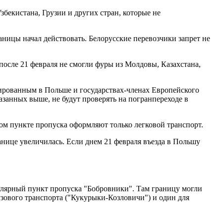
збекистана, Грузии и других стран, которые не
ницы начал действовать. Белорусские перевозчики запрет не
после 21 февраля не смогли фуры из Молдовы, Казахстана,
ированным в Польше и государствах-членах Европейского
азанных выше, не будут проверять на погранпереходе в
ном пункте пропуска оформляют только легковой транспорт.
анице увеличилась. Если днем 21 февраля въезда в Польшу
пулярный пункт пропуска "Бобровники". Там границу могли
узового транспорта ("Кукурыки-Козловичи") и один для