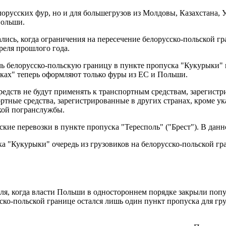
орусских фур, но и для большегрузов из Молдовы, Казахстана, У
Польши.
сь, когда ограничения на пересечение белорусско-польской гра
реля прошлого года.
чь белорусско-польскую границу в пункте пропуска "Кукурыки" 
ыках" теперь оформляют только фуры из ЕС и Польши.
дств не будут применять к транспортным средствам, зарегистр
тные средства, зарегистрированные в других странах, кроме ук
кой погранслужбы.
ские перевозки в пункте пропуска "Тересполь" ("Брест"). В дан
а "Кукурыки" очередь из грузовиков на белорусско-польской гр
аля, когда власти Польши в одностороннем порядке закрыли по
сско-польской границе остался лишь один пункт пропуска для гр