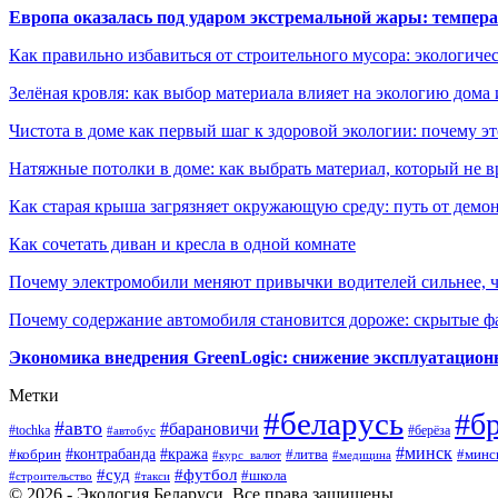
Европа оказалась под ударом экстремальной жары: темпера
Как правильно избавиться от строительного мусора: экологиче
Зелёная кровля: как выбор материала влияет на экологию дома 
Чистота в доме как первый шаг к здоровой экологии: почему эт
Натяжные потолки в доме: как выбрать материал, который не в
Как старая крыша загрязняет окружающую среду: путь от демон
Как сочетать диван и кресла в одной комнате
Почему электромобили меняют привычки водителей сильнее, ч
Почему содержание автомобиля становится дороже: скрытые 
Экономика внедрения GreenLogic: снижение эксплуатационн
Метки
#беларусь
#б
#авто
#барановичи
#берёза
#tochka
#автобус
#минск
#контрабанда
#кража
#литва
#минс
#кобрин
#курс_валют
#медицина
#суд
#футбол
#школа
#строительство
#такси
© 2026 - Экология Беларуси. Все права защищены.