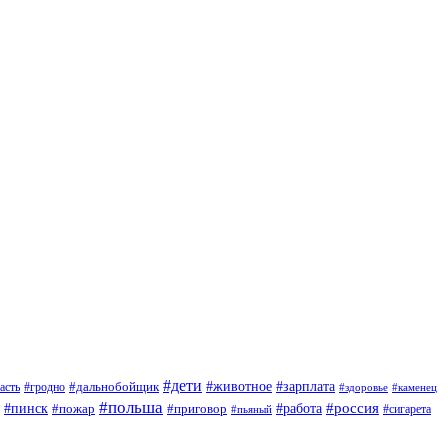
#дети
#зарплата
#животное
#гродно
#дальнобойщик
асть
#здоровье
#каменец
#польша
#пинск
#россия
#пожар
#работа
#приговор
#сигарета
#пьяный