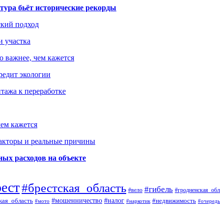
тура бьёт исторические рекорды
ский подход
и участка
о важнее, чем кажется
редит экологии
тажа к переработке
ем кажется
факторы и реальные причины
ых расходов на объекте
рест
#брестская_область
#гибель
#вело
#гродненская_обл
кая_область
#мошенничество
#налог
#недвижимость
#мото
#наркотик
#очередь