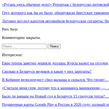
«Ругань здесь обычное дело!» Репортаж с белорусско-литовско
Груз, которого как бы не было, обнаружили брестские таможе
Литовец вез под капотом автомобиля белорусские сигареты. Не
Prev
Next
Комментарии закрыты.
Интересное:
Евро теперь заметно дешевле доллара. Курсы валют на сегодня
Сколько в Беларуси медиков и какие у них зарплаты?
В Кобрине велосипедист сбил малыша и скрылся. Что грозит…
«Считали меня геем, потому что я зани­маюсь маникюром» —
Было ли раньше на Новый год в Беларуси 15 градусов тепла?…
Подарочные карты Google Play в России в 2026 году: полный о