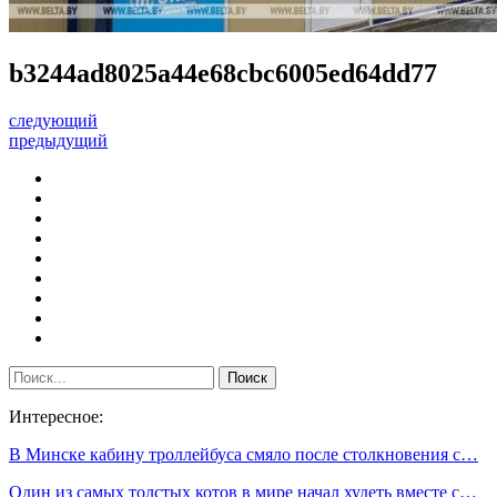
b3244ad8025a44e68cbc6005ed64dd77
следующий
предыдущий
Интересное:
В Минске кабину троллейбуса смяло после столкновения с…
Один из самых толстых котов в мире начал худеть вместе с…