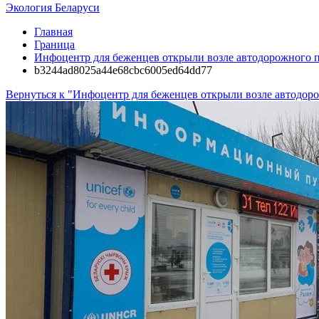
Экология Беларуси
Главная
Граница
Инфоцентр для беженцев открыли возле автодорожного п
b3244ad8025a44e68cbc6005ed64dd77
Вернуться к "Инфоцентр для беженцев открыли возле автодор