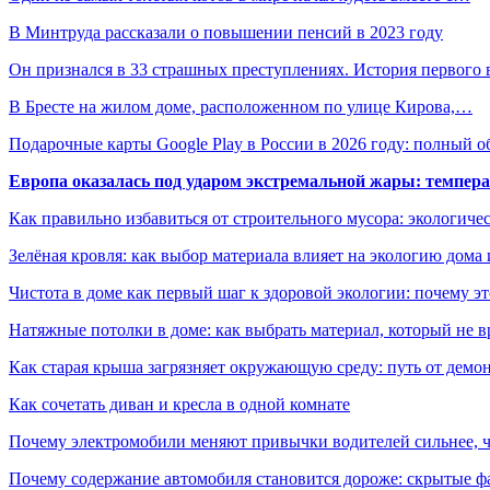
В Минтруда рассказали о повышении пенсий в 2023 году
Он признался в 33 страшных преступлениях. История первого
В Бресте на жилом доме, расположенном по улице Кирова,…
Подарочные карты Google Play в России в 2026 году: полный о
Европа оказалась под ударом экстремальной жары: темпера
Как правильно избавиться от строительного мусора: экологиче
Зелёная кровля: как выбор материала влияет на экологию дома 
Чистота в доме как первый шаг к здоровой экологии: почему эт
Натяжные потолки в доме: как выбрать материал, который не в
Как старая крыша загрязняет окружающую среду: путь от демон
Как сочетать диван и кресла в одной комнате
Почему электромобили меняют привычки водителей сильнее, ч
Почему содержание автомобиля становится дороже: скрытые 