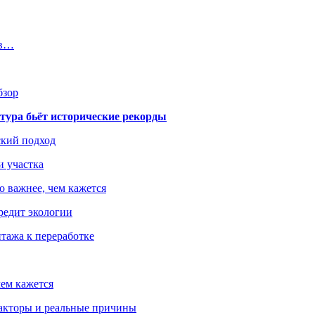
 в…
бзор
тура бьёт исторические рекорды
ский подход
и участка
о важнее, чем кажется
редит экологии
тажа к переработке
ем кажется
факторы и реальные причины