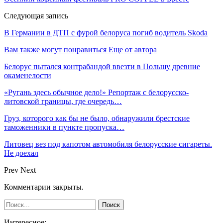
Следующая запись
В Германии в ДТП с фурой белоруса погиб водитель Skoda
Вам также могут понравиться
Еще от автора
Белорус пытался контрабандой ввезти в Польшу древние
окаменелости
«Ругань здесь обычное дело!» Репортаж с белорусско-
литовской границы, где очередь…
Груз, которого как бы не было, обнаружили брестские
таможенники в пункте пропуска…
Литовец вез под капотом автомобиля белорусские сигареты.
Не доехал
Prev
Next
Комментарии закрыты.
Интересное: