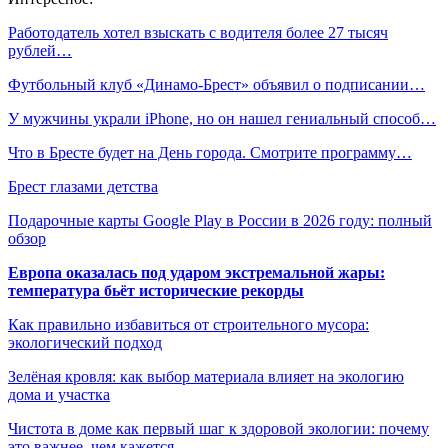
Работодатель хотел взыскать с водителя более 27 тысяч
рублей…
Футбольный клуб «Динамо-Брест» объявил о подписании…
У мужчины украли iPhone, но он нашел гениальный способ…
Что в Бресте будет на День города. Смотрите программу…
Брест глазами детства
Подарочные карты Google Play в России в 2026 году: полный
обзор
Европа оказалась под ударом экстремальной жары:
температура бьёт исторические рекорды
Как правильно избавиться от строительного мусора:
экологический подход
Зелёная кровля: как выбор материала влияет на экологию
дома и участка
Чистота в доме как первый шаг к здоровой экологии: почему
это важнее, чем кажется