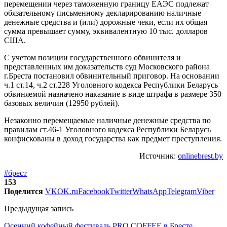
перемещении через таможенную границу ЕАЭС подлежат
обязательному письменному декларированию наличные
денежные средства и (или) дорожные чеки, если их общая
сумма превышает сумму, эквивалентную 10 тыс. долларов
США.
С учетом позиции государственного обвинителя и
представленных им доказательств суд Московского района
г.Бреста постановил обвинительный приговор. На основании
ч.1 ст.14, ч.2 ст.228 Уголовного кодекса Республики Беларусь
обвиняемой назначено наказание в виде штрафа в размере 350
базовых величин (12950 рублей).
Незаконно перемещаемые наличные денежные средства по
правилам ст.46-1 Уголовного кодекса Республики Беларусь
конфискованы в доход государства как предмет преступления.
Источник:
onlinebrest.by
#брест
153
Поделится
VK
OK.ru
Facebook
Twitter
WhatsApp
Telegram
Viber
Предыдущая запись
Осенний кофейный фестиваль PRO COFFEE в Бресте