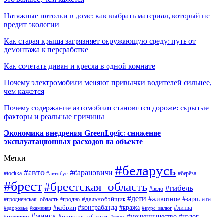
Натяжные потолки в доме: как выбрать материал, который не
вредит экологии
Как старая крыша загрязняет окружающую среду: путь от
демонтажа к переработке
Как сочетать диван и кресла в одной комнате
Почему электромобили меняют привычки водителей сильнее,
чем кажется
Почему содержание автомобиля становится дороже: скрытые
факторы и реальные причины
Экономика внедрения GreenLogic: снижение
эксплуатационных расходов на объекте
Метки
#беларусь
#авто
#барановичи
#берёза
#tochka
#автобус
#брест
#брестская_область
#гибель
#вело
#дети
#зарплата
#животное
#гродно
#дальнобойщик
#гродненская_область
#контрабанда
#кража
#литва
#кобрин
#здоровье
#каменец
#курс_валют
#минск
#минская_область
#мошенничество
#налог
#медицина
#мото