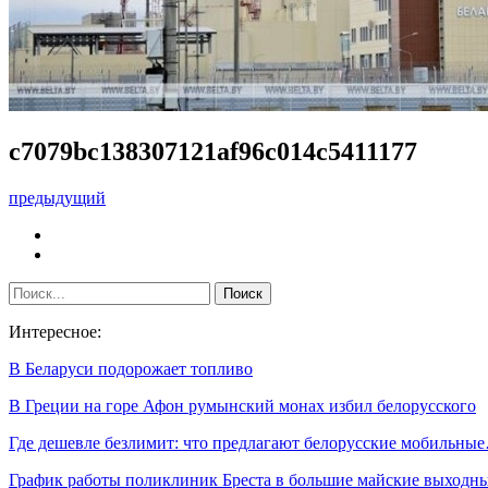
c7079bc138307121af96c014c5411177
предыдущий
Интересное:
В Беларуси подорожает топливо
В Греции на горе Афон румынский монах избил белорусского
Где дешевле безлимит: что предлагают белорусские мобильны
График работы поликлиник Бреста в большие майские выходн