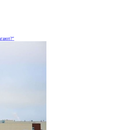
агают?"