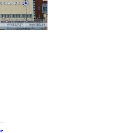
е…
ые