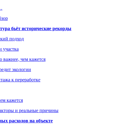
я…
бзор
тура бьёт исторические рекорды
ский подход
и участка
о важнее, чем кажется
редит экологии
тажа к переработке
ем кажется
факторы и реальные причины
ых расходов на объекте