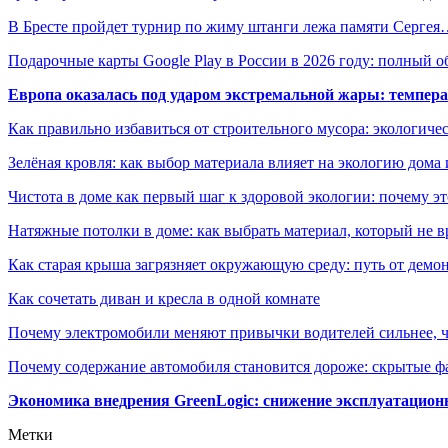
В Бресте пройдет турнир по жиму штанги лежа памяти Серге
Подарочные карты Google Play в России в 2026 году: полный о
Европа оказалась под ударом экстремальной жары: темпера
Как правильно избавиться от строительного мусора: экологиче
Зелёная кровля: как выбор материала влияет на экологию дома 
Чистота в доме как первый шаг к здоровой экологии: почему эт
Натяжные потолки в доме: как выбрать материал, который не в
Как старая крыша загрязняет окружающую среду: путь от демон
Как сочетать диван и кресла в одной комнате
Почему электромобили меняют привычки водителей сильнее, ч
Почему содержание автомобиля становится дороже: скрытые 
Экономика внедрения GreenLogic: снижение эксплуатационн
Метки