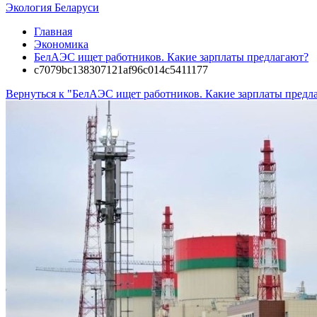
Экология Беларуси
Главная
Экономика
БелАЭС ищет работников. Какие зарплаты предлагают?
c7079bc138307121af96c014c5411177
Вернуться к "БелАЭС ищет работников. Какие зарплаты предл