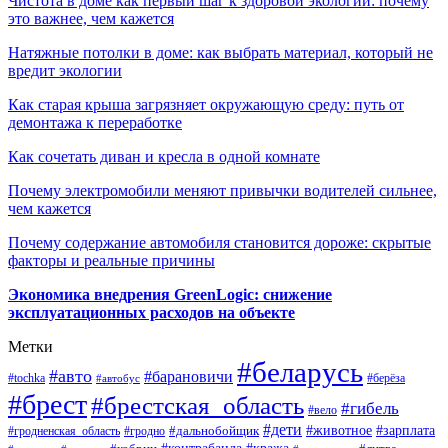
Чистота в доме как первый шаг к здоровой экологии: почему
это важнее, чем кажется
Натяжные потолки в доме: как выбрать материал, который не
вредит экологии
Как старая крыша загрязняет окружающую среду: путь от
демонтажа к переработке
Как сочетать диван и кресла в одной комнате
Почему электромобили меняют привычки водителей сильнее,
чем кажется
Почему содержание автомобиля становится дороже: скрытые
факторы и реальные причины
Экономика внедрения GreenLogic: снижение
эксплуатационных расходов на объекте
Метки
#беларусь
#авто
#барановичи
#берёза
#tochka
#автобус
#брест
#брестская_область
#гибель
#вело
#дети
#зарплата
#животное
#гродно
#дальнобойщик
#гродненская_область
#контрабанда
#кража