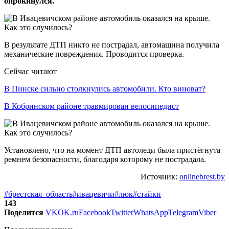
опрокинулся.
В результате ДТП никто не пострадал, автомашина получила
механические повреждения. Проводится проверка.
Сейчас читают
В Пинске сильно столкнулись автомобили. Кто виноват?
В Кобринском районе травмирован велосипедист
Установлено, что на момент ДТП автоледи была пристёгнута
ремнем безопасности, благодаря которому не пострадала.
Источник:
onlinebrest.by
#брестская_область
#ивацевичи
#люк
#стайки
143
Поделится
VK
OK.ru
Facebook
Twitter
WhatsApp
Telegram
Viber