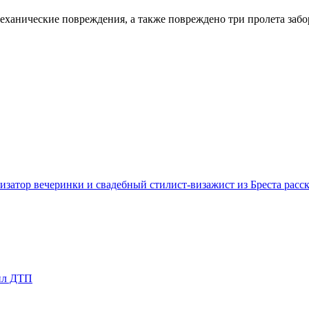
еханические повреждения, а также повреждено три пролета забо
р вечеринки и свадебный стилист-визажист из Бреста расска
шил ДТП