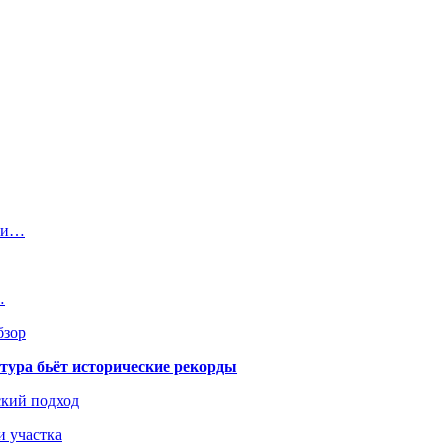
а и…
…
бзор
тура бьёт исторические рекорды
ский подход
и участка