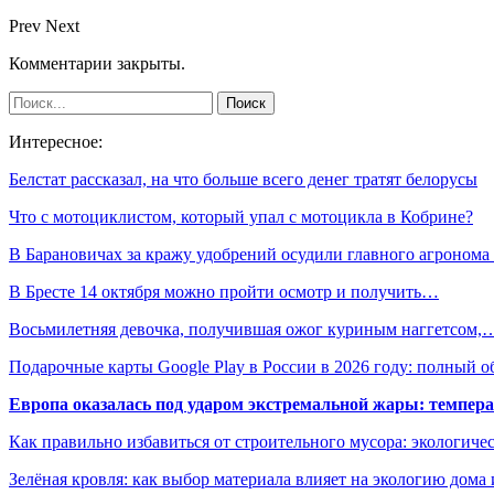
Prev
Next
Комментарии закрыты.
Интересное:
Белстат рассказал, на что больше всего денег тратят белорусы
Что с мотоциклистом, который упал с мотоцикла в Кобрине?
В Барановичах за кражу удобрений осудили главного агроном
В Бресте 14 октября можно пройти осмотр и получить…
Восьмилетняя девочка, получившая ожог куриным наггетсом,
Подарочные карты Google Play в России в 2026 году: полный о
Европа оказалась под ударом экстремальной жары: темпера
Как правильно избавиться от строительного мусора: экологиче
Зелёная кровля: как выбор материала влияет на экологию дома 