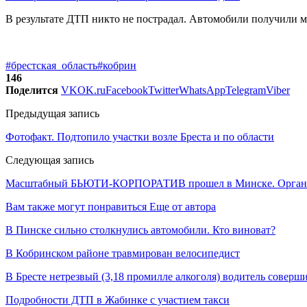
В результате ДТП никто не пострадал. Автомобили получили м
#брестская_область
#кобрин
146
Поделится
VK
OK.ru
Facebook
Twitter
WhatsApp
Telegram
Viber
Предыдущая запись
Фотофакт. Подтопило участки возле Бреста и по области
Следующая запись
Масштабный БЬЮТИ-КОРПОРАТИВ прошел в Минске. Организато
Вам также могут понравиться
Еще от автора
В Пинске сильно столкнулись автомобили. Кто виноват?
В Кобринском районе травмирован велосипедист
В Бресте нетрезвый (3,18 промилле алкоголя) водитель совер
Подробности ДТП в Жабинке с участием такси