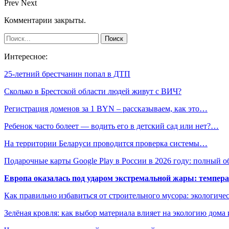
Prev
Next
Комментарии закрыты.
Интересное:
25-летний брестчанин попал в ДТП
Сколько в Брестской области людей живут с ВИЧ?
Регистрация доменов за 1 BYN – рассказываем, как это…
Ребенок часто болеет — водить его в детский сад или нет?…
На территории Беларуси проводится проверка системы…
Подарочные карты Google Play в России в 2026 году: полный о
Европа оказалась под ударом экстремальной жары: темпера
Как правильно избавиться от строительного мусора: экологиче
Зелёная кровля: как выбор материала влияет на экологию дома 