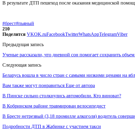
В результате ДТП пешеход после оказания медицинской помощ
#брест
#пьяный
210
Поделится
VK
OK.ru
Facebook
Twitter
WhatsApp
Telegram
Viber
Предыдущая запись
Ученые рассказали, что дневной сон помогает сохранить объем 
Следующая запись
Беларусь вошла в число стран с самыми низкими ценами на яб
Вам также могут понравиться
Еще от автора
В Пинске сильно столкнулись автомобили. Кто виноват?
В Кобринском районе травмирован велосипедист
В Бресте нетрезвый (3,18 промилле алкоголя) водитель совер
Подробности ДТП в Жабинке с участием такси