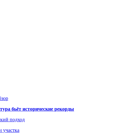
бзор
тура бьёт исторические рекорды
ский подход
и участка