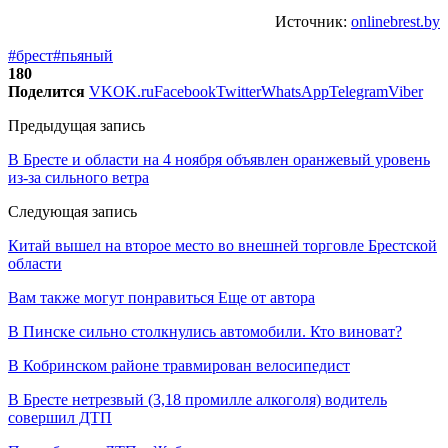
Источник:
onlinebrest.by
#брест
#пьяный
180
Поделится
VK
OK.ru
Facebook
Twitter
WhatsApp
Telegram
Viber
Предыдущая запись
В Бресте и области на 4 ноября объявлен оранжевый уровень
из-за сильного ветра
Следующая запись
Китай вышел на второе место во внешней торговле Брестской
области
Вам также могут понравиться
Еще от автора
В Пинске сильно столкнулись автомобили. Кто виноват?
В Кобринском районе травмирован велосипедист
В Бресте нетрезвый (3,18 промилле алкоголя) водитель
совершил ДТП