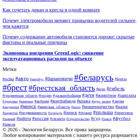
Как сочетать диван и кресла в одной комнате
Почему электромобили меняют привычки водителей сильнее,
чем кажется
Почему содержание автомобиля становится дороже: скрытые
факторы и реальные причины
Экономика внедрения GreenLogic: снижение
эксплуатационных расходов на объекте
Метки
#беларусь
#авто
#барановичи
#берёза
#tochka
#автобус
#брест
#брестская_область
#гибель
#вело
#дети
#зарплата
#животное
#гродно
#дальнобойщик
#гродненская_область
#контрабанда
#кража
#литва
#кобрин
#здоровье
#каменец
#курс_валют
#минск
#минская_область
#мошенничество
#налог
#медицина
#мото
#польша
#пинск
#недвижимость
#пожар
#приговор
#наркотик
#очередь
#россия
#суд
#футбол
#работа
#сигарета
#пьяный
#строительство
#такси
#школа
© 2026 - Экология Беларуси. Все права защищены.
Любое копирование материалов с нашего ресурса разрешается