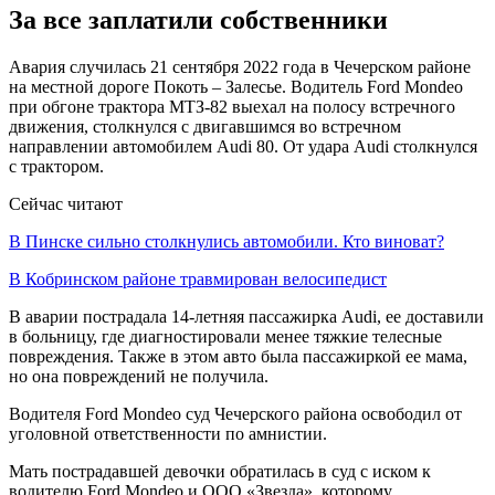
За все заплатили собственники
Авария случилась 21 сентября 2022 года в Чечерском районе
на местной дороге Покоть – Залесье. Водитель Ford Mondeo
при обгоне трактора МТЗ-82 выехал на полосу встречного
движения, столкнулся с двигавшимся во встречном
направлении автомобилем Audi 80. От удара Audi столкнулся
с трактором.
Сейчас читают
В Пинске сильно столкнулись автомобили. Кто виноват?
В Кобринском районе травмирован велосипедист
В аварии пострадала 14-летняя пассажирка Audi, ее доставили
в больницу, где диагностировали менее тяжкие телесные
повреждения. Также в этом авто была пассажиркой ее мама,
но она повреждений не получила.
Водителя Ford Mondeo суд Чечерского района освободил от
уголовной ответственности по амнистии.
Мать пострадавшей девочки обратилась в суд с иском к
водителю Ford Mondeo и ООО «Звезда», которому