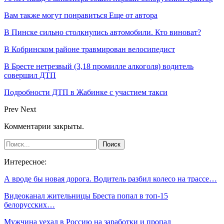
Вам также могут понравиться
Еще от автора
В Пинске сильно столкнулись автомобили. Кто виноват?
В Кобринском районе травмирован велосипедист
В Бресте нетрезвый (3,18 промилле алкоголя) водитель
совершил ДТП
Подробности ДТП в Жабинке с участием такси
Prev
Next
Комментарии закрыты.
Интересное:
А вроде бы новая дорога. Водитель разбил колесо на трассе…
Видеоканал жительницы Бреста попал в топ-15
белорусских…
Мужчина уехал в Россию на заработки и пропал