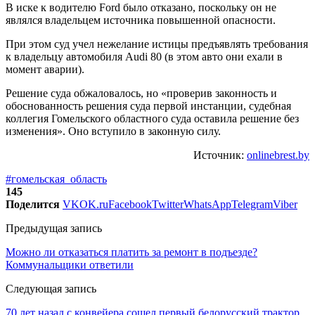
В иске к водителю Ford было отказано, поскольку он не
являлся владельцем источника повышенной опасности.
При этом суд учел нежелание истицы предъявлять требования
к владельцу автомобиля Audi 80 (в этом авто они ехали в
момент аварии).
Решение суда обжаловалось, но «проверив законность и
обоснованность решения суда первой инстанции, судебная
коллегия Гомельского областного суда оставила решение без
изменения». Оно вступило в законную силу.
Источник:
onlinebrest.by
#гомельская_область
145
Поделится
VK
OK.ru
Facebook
Twitter
WhatsApp
Telegram
Viber
Предыдущая запись
Можно ли отказаться платить за ремонт в подъезде?
Коммунальщики ответили
Следующая запись
70 лет назад с конвейера сошел первый белорусский трактор