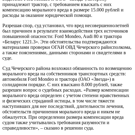
принадлежит трактор, с требованием взыскать с них
компенсацию морального вреда в размере 15.000 рублей и
расходы за оказание юридической помощи.
Разрешая спор, суд установил, что вред несовершеннолетней
был причинен в результате взаимодействия трех источников
повышенной опасности: Ford Mondeo, Audi 80 и трактора
«Беларус 1221.3». Эти обстоятельства подтверждаются
материалами проверки ОГАИ ОВД Чечерского райисполкома,
а также пояснениями, данными сторонами и свидетелями в
суде.
Суд Чечерского района возложил обязанность по возмещению
морального вреда на собственников транспортных средств:
автомобиля Ford Mondeo и трактора (ОАО «Звезда») в
солидарном порядке. С них взыскано 8.000 рублей, также
разрешен вопрос о судебных расходах. «Размер компенсации
морального вреда определен с учетом степени нравственных
и физических страданий истицы, в том числе тяжести
наступивших для нее последствий, длительности лечения,
обстоятельств причинения морального вреда и никем не
обжалуется. При определении размера компенсации вреда
судом также учитывались требования разумности и
справедливости», – сказано в решении суда.