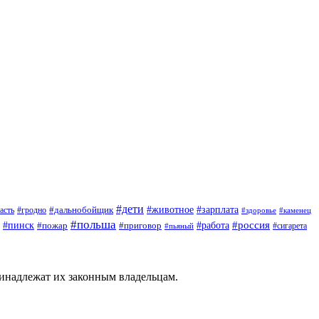
#дети
#зарплата
#животное
#гродно
#дальнобойщик
асть
#здоровье
#каменец
#польша
#пинск
#россия
#пожар
#работа
#приговор
#сигарета
#пьяный
ринадлежат их законным владельцам.