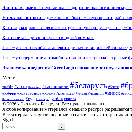
Чистота в доме как первый шаг к здоровой экологии: почему эт
Натяжные потолки в доме: как выбрать материал, который не в
Как старая крыша загрязняет окружающую среду: путь от демон
Как сочетать диван и кресла в одной комнате
Почему электромобили меняют привычки водителей сильнее, ч
Почему содержание автомобиля становится дороже: скрытые 
Экономика внедрения GreenLogic: снижение эксплуатационн
Метки
#беларусь
#б
#авто
#барановичи
#берёза
#tochka
#автобус
#минск
#контрабанда
#кража
#литва
#минс
#кобрин
#курс_валют
#медицина
#суд
#футбол
#школа
#строительство
#такси
© 2026 - Экология Беларуси. Все права защищены.
Любое копирование материалов с нашего ресурса разрешается т
Все материалы опубликованные на сайте взяты с открытых исто
Sign in