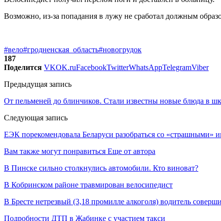
Возможно, из-за попадания в лужу не сработал должным образ
#вело
#гродненская_область
#новогрудок
187
Поделится
VK
OK.ru
Facebook
Twitter
WhatsApp
Telegram
Viber
Предыдущая запись
От пельменей до блинчиков. Стали известны новые блюда в ш
Следующая запись
ЕЭК порекомендовала Беларуси разобраться со «страшными» 
Вам также могут понравиться
Еще от автора
В Пинске сильно столкнулись автомобили. Кто виноват?
В Кобринском районе травмирован велосипедист
В Бресте нетрезвый (3,18 промилле алкоголя) водитель совер
Подробности ДТП в Жабинке с участием такси