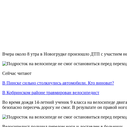
Вчера около 8 утра в Новогрудке произошло ДТП с участием н
Сейчас читают
В Пинске сильно столкнулись автомобили. Кто виноват?
В Кобринском районе травмирован велосипедист
Во время дождя 14-летний ученик 9 класса на велосипеде дви
безопасно пересечь дорогу не смог. В результате он правой но
Велосипедист получил перелом ноги и доставлен в больницу.