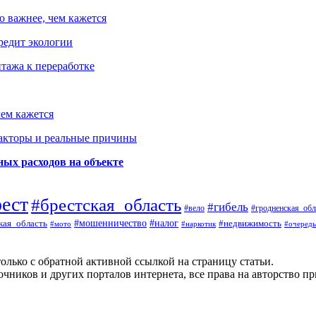
о важнее, чем кажется
редит экологии
тажа к переработке
ем кажется
факторы и реальные причины
ых расходов на объекте
рест
#брестская_область
#гибель
#вело
#гродненская_обл
кая_область
#мошенничество
#налог
#недвижимость
#мото
#наркотик
#очередь
олько с обратной активной ссылкой на страницу статьи.
чников и других порталов интернета, все права на авторство п