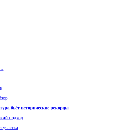
о…
в
бзор
тура бьёт исторические рекорды
ский подход
и участка