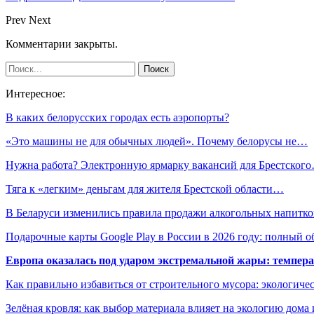
Prev
Next
Комментарии закрыты.
Интересное:
В каких белорусских городах есть аэропорты?
«Это машины не для обычных людей». Почему белорусы не…
Нужна работа? Электронную ярмарку вакансий для Брестског
Тяга к «легким» деньгам для жителя Брестской области…
В Беларуси изменились правила продажи алкогольных напитко
Подарочные карты Google Play в России в 2026 году: полный о
Европа оказалась под ударом экстремальной жары: темпера
Как правильно избавиться от строительного мусора: экологиче
Зелёная кровля: как выбор материала влияет на экологию дома 