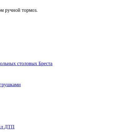
ом ручной тормоз.
кольных столовых Бреста
игрушками
шил ДТП