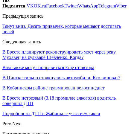
163
Поделится
VK
OK.ru
Facebook
Twitter
WhatsApp
Telegram
Viber
Предыдущая запись
Тянут вниз. Десять привычек, которые мешают достигать
целей
Следующая запись
В Бресте планируют реконструировать мост через реку
Мухавец на бульваре Шевченко. Когда?
Вам также могут понравиться
Еще от автора
В Пинске сильно столкнулись автомобили. Кто виноват?
В Кобринском районе травмирован велосипедист
В Бресте нетрезвый (3,18 промилле алкоголя) водитель
совершил ДТП
Подробности ДТП в Жабинке с участием такси
Prev
Next
Комментарии закрыты.