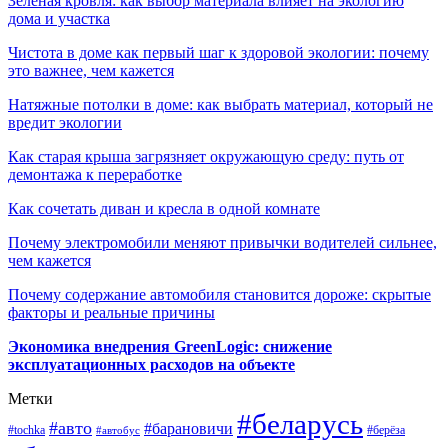
Зелёная кровля: как выбор материала влияет на экологию
дома и участка
Чистота в доме как первый шаг к здоровой экологии: почему
это важнее, чем кажется
Натяжные потолки в доме: как выбрать материал, который не
вредит экологии
Как старая крыша загрязняет окружающую среду: путь от
демонтажа к переработке
Как сочетать диван и кресла в одной комнате
Почему электромобили меняют привычки водителей сильнее,
чем кажется
Почему содержание автомобиля становится дороже: скрытые
факторы и реальные причины
Экономика внедрения GreenLogic: снижение
эксплуатационных расходов на объекте
Метки
#беларусь
#авто
#барановичи
#берёза
#tochka
#автобус