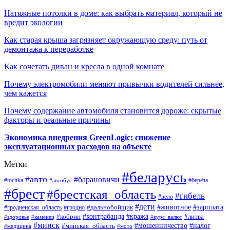
Натяжные потолки в доме: как выбрать материал, который не
вредит экологии
Как старая крыша загрязняет окружающую среду: путь от
демонтажа к переработке
Как сочетать диван и кресла в одной комнате
Почему электромобили меняют привычки водителей сильнее,
чем кажется
Почему содержание автомобиля становится дороже: скрытые
факторы и реальные причины
Экономика внедрения GreenLogic: снижение
эксплуатационных расходов на объекте
Метки
#беларусь
#авто
#барановичи
#берёза
#tochka
#автобус
#брест
#брестская_область
#гибель
#вело
#дети
#зарплата
#животное
#гродно
#дальнобойщик
#гродненская_область
#контрабанда
#кража
#литва
#кобрин
#здоровье
#каменец
#курс_валют
#минск
#минская_область
#мошенничество
#налог
#медицина
#мото