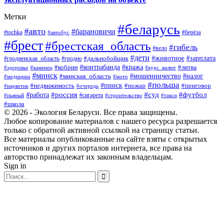
Метки
#беларусь
#авто
#барановичи
#берёза
#tochka
#автобус
#брест
#брестская_область
#гибель
#вело
#дети
#зарплата
#животное
#гродно
#дальнобойщик
#гродненская_область
#контрабанда
#кража
#литва
#кобрин
#здоровье
#каменец
#курс_валют
#минск
#минская_область
#мошенничество
#налог
#медицина
#мото
#польша
#пинск
#недвижимость
#пожар
#приговор
#наркотик
#очередь
#россия
#суд
#футбол
#работа
#сигарета
#пьяный
#строительство
#такси
#школа
© 2026 - Экология Беларуси. Все права защищены.
Любое копирование материалов с нашего ресурса разрешается
только с обратной активной ссылкой на страницу статьи.
Все материалы опубликованные на сайте взяты с открытых
источников и других порталов интернета, все права на
авторство принадлежат их законным владельцам.
Sign in