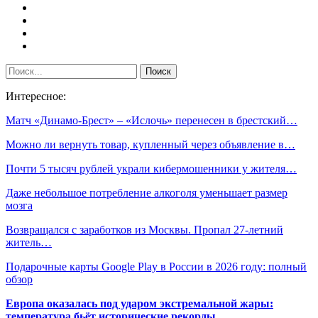
Интересное:
Матч «Динамо-Брест» – «Ислочь» перенесен в брестский…
Можно ли вернуть товар, купленный через объявление в…
Почти 5 тысяч рублей украли кибермошенники у жителя…
Даже небольшое потребление алкоголя уменьшает размер
мозга
Возвращался с заработков из Москвы. Пропал 27-летний
житель…
Подарочные карты Google Play в России в 2026 году: полный
обзор
Европа оказалась под ударом экстремальной жары:
температура бьёт исторические рекорды