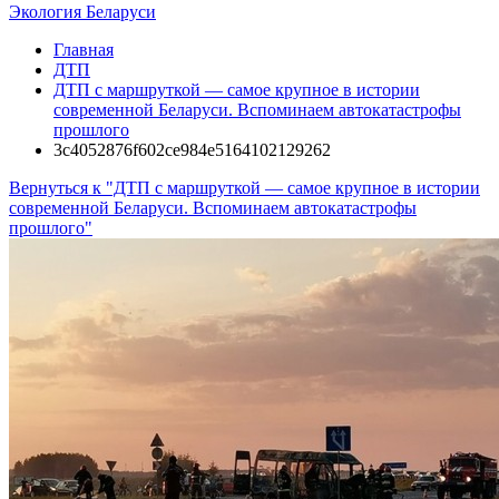
Экология Беларуси
Главная
ДТП
ДТП с маршруткой — самое крупное в истории
современной Беларуси. Вспоминаем автокатастрофы
прошлого
3c4052876f602ce984e5164102129262
Вернуться к "ДТП с маршруткой — самое крупное в истории
современной Беларуси. Вспоминаем автокатастрофы
прошлого"