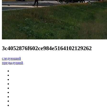
3c4052876f602ce984e5164102129262
следующий
предыдущий