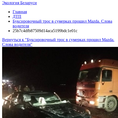
Экология Беларуси
Главная
ДТП
Буксировочный трос в сумерках прошил Mazda. Слова
водителя
25b7c4dfb87509d14aca5199bdc1e01c
Вернуться к "Буксировочный трос в сумерках прошил Mazda.
Слова водителя"