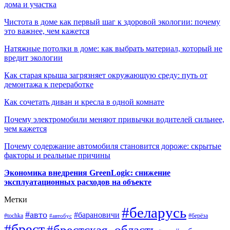
дома и участка
Чистота в доме как первый шаг к здоровой экологии: почему
это важнее, чем кажется
Натяжные потолки в доме: как выбрать материал, который не
вредит экологии
Как старая крыша загрязняет окружающую среду: путь от
демонтажа к переработке
Как сочетать диван и кресла в одной комнате
Почему электромобили меняют привычки водителей сильнее,
чем кажется
Почему содержание автомобиля становится дороже: скрытые
факторы и реальные причины
Экономика внедрения GreenLogic: снижение
эксплуатационных расходов на объекте
Метки
#беларусь
#авто
#барановичи
#берёза
#tochka
#автобус
#брест
#брестская_область