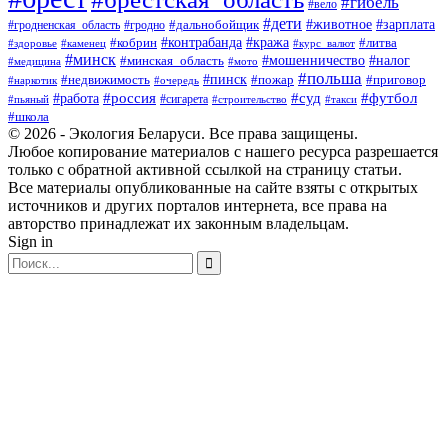
#гибель
#вело
#дети
#зарплата
#животное
#гродно
#дальнобойщик
#гродненская_область
#контрабанда
#кража
#литва
#кобрин
#здоровье
#каменец
#курс_валют
#минск
#минская_область
#мошенничество
#налог
#медицина
#мото
#польша
#пинск
#недвижимость
#пожар
#приговор
#наркотик
#очередь
#россия
#суд
#футбол
#работа
#сигарета
#пьяный
#строительство
#такси
#школа
© 2026 - Экология Беларуси. Все права защищены.
Любое копирование материалов с нашего ресурса разрешается
только с обратной активной ссылкой на страницу статьи.
Все материалы опубликованные на сайте взяты с открытых
источников и других порталов интернета, все права на
авторство принадлежат их законным владельцам.
Sign in