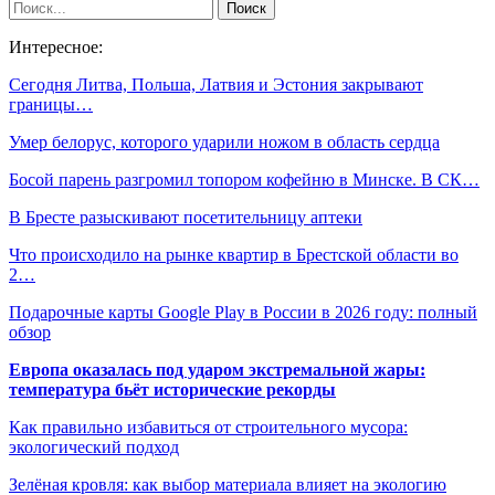
Интересное:
Сегодня Литва, Польша, Латвия и Эстония закрывают
границы…
Умер белорус, которого ударили ножом в область сердца
Босой парень разгромил топором кофейню в Минске. В СК…
В Бресте разыскивают посетительницу аптеки
Что происходило на рынке квартир в Брестской области во
2…
Подарочные карты Google Play в России в 2026 году: полный
обзор
Европа оказалась под ударом экстремальной жары:
температура бьёт исторические рекорды
Как правильно избавиться от строительного мусора:
экологический подход
Зелёная кровля: как выбор материала влияет на экологию