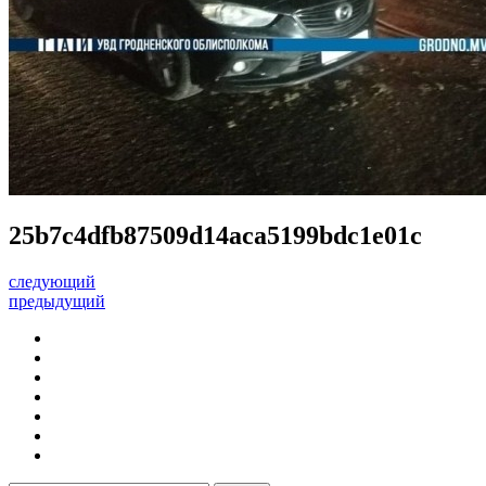
25b7c4dfb87509d14aca5199bdc1e01c
следующий
предыдущий