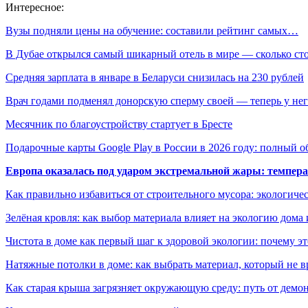
Интересное:
Вузы подняли цены на обучение: составили рейтинг самых…
В Дубае открылся самый шикарный отель в мире — сколько с
Средняя зарплата в январе в Беларуси снизилась на 230 рублей
Врач годами подменял донорскую сперму своей — теперь у н
Месячник по благоустройству стартует в Бресте
Подарочные карты Google Play в России в 2026 году: полный о
Европа оказалась под ударом экстремальной жары: темпера
Как правильно избавиться от строительного мусора: экологиче
Зелёная кровля: как выбор материала влияет на экологию дома 
Чистота в доме как первый шаг к здоровой экологии: почему эт
Натяжные потолки в доме: как выбрать материал, который не в
Как старая крыша загрязняет окружающую среду: путь от демон