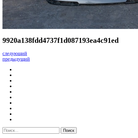
9920a138fdd4737f1d087193ea4c91ed
следующий
предыдущий