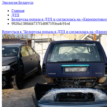
Экология Беларуси
Главная
ДТП
Белоруска попала в ДТП и согласилась на «Европротокол»
9920a138fdd4737f1d087193ea4c91ed
Вернуться к "Белоруска попала в ДТП и согласилась на «Европр