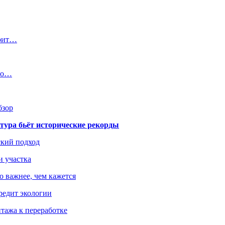
тоит…
его…
бзор
тура бьёт исторические рекорды
ский подход
и участка
о важнее, чем кажется
редит экологии
тажа к переработке