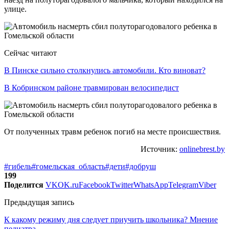
улице.
Сейчас читают
В Пинске сильно столкнулись автомобили. Кто виноват?
В Кобринском районе травмирован велосипедист
От полученных травм ребенок погиб на месте происшествия.
Источник:
onlinebrest.by
#гибель
#гомельская_область
#дети
#добруш
199
Поделится
VK
OK.ru
Facebook
Twitter
WhatsApp
Telegram
Viber
Предыдущая запись
К какому режиму дня следует приучить школьника? Мнение
педиатра