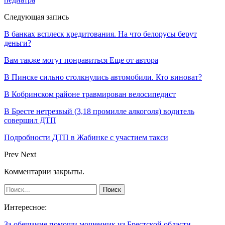
Следующая запись
В банках всплеск кредитования. На что белорусы берут
деньги?
Вам также могут понравиться
Еще от автора
В Пинске сильно столкнулись автомобили. Кто виноват?
В Кобринском районе травмирован велосипедист
В Бресте нетрезвый (3,18 промилле алкоголя) водитель
совершил ДТП
Подробности ДТП в Жабинке с участием такси
Prev
Next
Комментарии закрыты.
Интересное:
За обещание помощи мошенник из Брестской области