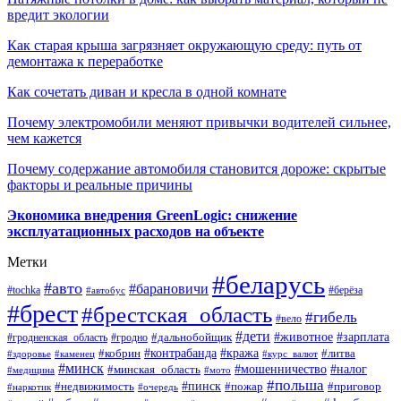
вредит экологии
Как старая крыша загрязняет окружающую среду: путь от
демонтажа к переработке
Как сочетать диван и кресла в одной комнате
Почему электромобили меняют привычки водителей сильнее,
чем кажется
Почему содержание автомобиля становится дороже: скрытые
факторы и реальные причины
Экономика внедрения GreenLogic: снижение
эксплуатационных расходов на объекте
Метки
#беларусь
#авто
#барановичи
#берёза
#tochka
#автобус
#брест
#брестская_область
#гибель
#вело
#дети
#зарплата
#животное
#гродно
#дальнобойщик
#гродненская_область
#контрабанда
#кража
#литва
#кобрин
#здоровье
#каменец
#курс_валют
#минск
#минская_область
#мошенничество
#налог
#медицина
#мото
#польша
#пинск
#недвижимость
#пожар
#приговор
#наркотик
#очередь