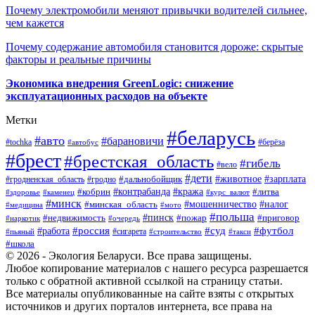
Почему электромобили меняют привычки водителей сильнее,
чем кажется
Почему содержание автомобиля становится дороже: скрытые
факторы и реальные причины
Экономика внедрения GreenLogic: снижение
эксплуатационных расходов на объекте
Метки
#беларусь
#авто
#барановичи
#берёза
#tochka
#автобус
#брест
#брестская_область
#гибель
#вело
#дети
#зарплата
#животное
#гродно
#дальнобойщик
#гродненская_область
#контрабанда
#кража
#литва
#кобрин
#здоровье
#каменец
#курс_валют
#минск
#минская_область
#мошенничество
#налог
#медицина
#мото
#польша
#пинск
#недвижимость
#пожар
#приговор
#наркотик
#очередь
#россия
#суд
#футбол
#работа
#сигарета
#пьяный
#строительство
#такси
#школа
© 2026 - Экология Беларуси. Все права защищены.
Любое копирование материалов с нашего ресурса разрешается
только с обратной активной ссылкой на страницу статьи.
Все материалы опубликованные на сайте взяты с открытых
источников и других порталов интернета, все права на