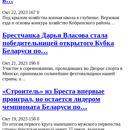
Окт 22, 2023
167
0
Под крылом хозяйства конная школа в глубинке. Верховая
езда и основы конкура хозяйство Кобринского района…
Брестчанка Дарья Власова стала
победительницей открытого Кубка
Беларуси по…
Окт 21, 2023
196
0
Участие в соревнованиях, проходивших во Дворце спорта в
Минске, принимали сильнейшие фехтовальщики нашей
страны, а…
«Строитель» из Бреста впервые
проиграл, но остается лидером
чемпионата Беларуси по…
Окт 19, 2023
158
0
По итогам первого круга нынешнего мужского первенства
страны брестская команда имеет 27 очков, выиграв…