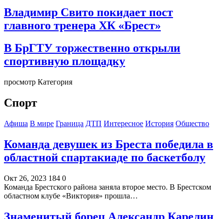
Владимир Свито покидает пост
главного тренера ХК «Брест»
В БрГТУ торжественно открыли
спортивную площадку
просмотр Категория
Спорт
Афиша
В мире
Граница
ДТП
Интересное
История
Общество
Команда девушек из Бреста победила в
областной спартакиаде по баскетболу
Окт 26, 2023
184
0
Команда Брестского района заняла второе место. В Брестском
областном клубе «Виктория» прошла…
Знаменитый борец Александр Карелин