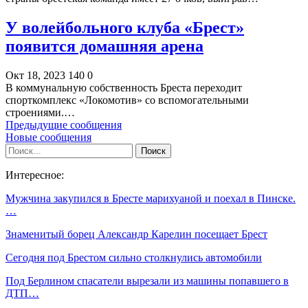
У волейбольного клуба «Брест»
появится домашняя арена
Окт 18, 2023
140
0
В коммунальную собственность Бреста переходит
спорткомплекс «Локомотив» со вспомогательными
строениями.…
Предыдущие сообщения
Новые сообщения
Интересное:
Мужчина закупился в Бресте марихуаной и поехал в Пинске.
…
Знаменитый борец Александр Карелин посещает Брест
Сегодня под Брестом сильно столкнулись автомобили
Под Берлином спасатели вырезали из машины попавшего в
ДТП…