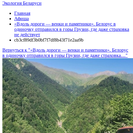
Экология Беларуси
Главная
Афиша
«Вдоль дороги — венки и памятники». Белорус в
одиночку отправился в горы Грузии, где даже страховка
не действует
cb3cf89df3b0bf7f7df8b43f71e2aa9b
Вернуться к "«Вдоль дороги — венки и памятники». Белорус
в одиночку отправился в горы Грузии, где даже страховка…"