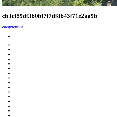
cb3cf89df3b0bf7f7df8b43f71e2aa9b
следующий