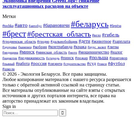
Экономика внедрения GreenLogic: снижение
эксплуатационных расходов на объекте
Метки
#беларусь
#авто
#барановичи
#берёза
#tochka
#автобус
#брест
#брестская_область
#гибель
#вело
#дети
#зарплата
#животное
#гродно
#дальнобойщик
#гродненская_область
#контрабанда
#кража
#литва
#кобрин
#здоровье
#каменец
#курс_валют
#минск
#минская_область
#мошенничество
#налог
#медицина
#мото
#польша
#пинск
#недвижимость
#пожар
#приговор
#наркотик
#очередь
#россия
#суд
#футбол
#работа
#сигарета
#пьяный
#строительство
#такси
#школа
© 2026 - Экология Беларуси. Все права защищены.
Любое копирование материалов с нашего ресурса разрешается
только с обратной активной ссылкой на страницу статьи.
Все материалы опубликованные на сайте взяты с открытых
источников и других порталов интернета, все права на
авторство принадлежат их законным владельцам.
Sign in