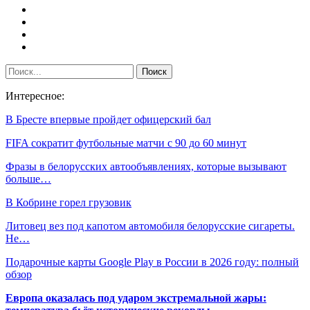
Интересное:
В Бресте впервые пройдет офицерский бал
FIFA сократит футбольные матчи с 90 до 60 минут
Фразы в белорусских автообъявлениях, которые вызывают
больше…
В Кобрине горел грузовик
Литовец вез под капотом автомобиля белорусские сигареты.
Не…
Подарочные карты Google Play в России в 2026 году: полный
обзор
Европа оказалась под ударом экстремальной жары: