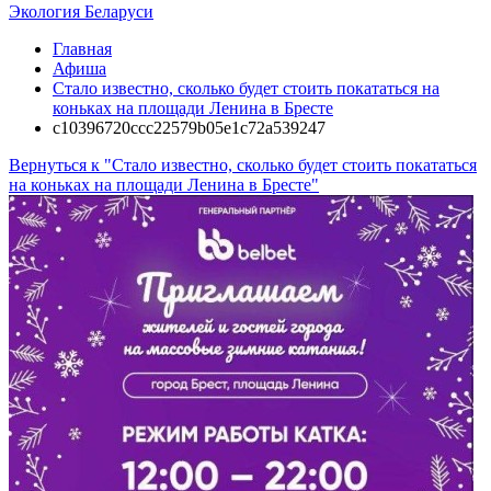
Экология Беларуси
Главная
Афиша
Стало известно, сколько будет стоить покататься на
коньках на площади Ленина в Бресте
c10396720ccc22579b05e1c72a539247
Вернуться к "Стало известно, сколько будет стоить покататься
на коньках на площади Ленина в Бресте"