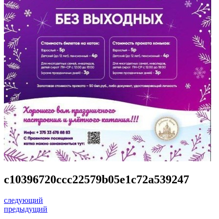
c10396720ccc22579b05e1c72a539247
следующий
предыдущий