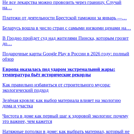
Не все лекарства можно провозить через границу. Случай
на…
Платежи от деятельности Брестской таможни за январь —…
Беларусь вошла в число стран с самыми низкими ценами на…
В Гродно пройдет суд над жителями Пинска, которым грозит
до…
Подарочные карты Google Play в России в 2026 году: полный
обзор
Европа оказалась под ударом экстремальной жары:
температура бьёт исторические рекорды
Как правильно избавиться от строительного мусора:
экологический подход
Зелёная кровля: как выбор материала влияет на экологию
дома и участка
Чистота в доме как первый шаг к здоровой экологии: почему
это важнее, чем кажется
Натяжные потолки в доме: как выбрать материал, который не