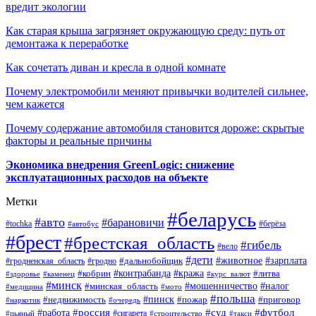
вредит экологии
Как старая крыша загрязняет окружающую среду: путь от
демонтажа к переработке
Как сочетать диван и кресла в одной комнате
Почему электромобили меняют привычки водителей сильнее,
чем кажется
Почему содержание автомобиля становится дороже: скрытые
факторы и реальные причины
Экономика внедрения GreenLogic: снижение
эксплуатационных расходов на объекте
Метки
#беларусь
#авто
#барановичи
#берёза
#tochka
#автобус
#брест
#брестская_область
#гибель
#вело
#дети
#зарплата
#животное
#гродно
#дальнобойщик
#гродненская_область
#контрабанда
#кража
#литва
#кобрин
#здоровье
#каменец
#курс_валют
#минск
#минская_область
#мошенничество
#налог
#медицина
#мото
#польша
#пинск
#недвижимость
#пожар
#приговор
#наркотик
#очередь
#россия
#суд
#футбол
#работа
#сигарета
#пьяный
#строительство
#такси