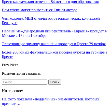
Брестская таможня отмечает 84-летие со дня образования
Вам также могут понравиться
Еще от автора
Чем колледж МВД отличается от юридических колледжей
Беларуси
Первый международный кинофестиваль «Евразия» пройдет в
Москве с 17 по 21 октября
Электронную ярмарку вакансий проведут в Бресте 29 ноября
Более 200 юных фехтовальщиков посоревнуются на турнире в
Бресте
Prev
Next
Комментарии закрыты.
Интересное:
На фото показали «поддельных» знаменитостей, которых
приняли…