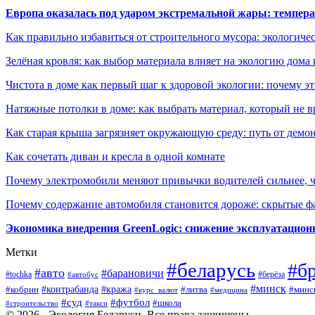
Европа оказалась под ударом экстремальной жары: темпера
Как правильно избавиться от строительного мусора: экологиче
Зелёная кровля: как выбор материала влияет на экологию дома 
Чистота в доме как первый шаг к здоровой экологии: почему эт
Натяжные потолки в доме: как выбрать материал, который не в
Как старая крыша загрязняет окружающую среду: путь от демон
Как сочетать диван и кресла в одной комнате
Почему электромобили меняют привычки водителей сильнее, ч
Почему содержание автомобиля становится дороже: скрытые 
Экономика внедрения GreenLogic: снижение эксплуатационн
Метки
#беларусь
#б
#авто
#барановичи
#берёза
#tochka
#автобус
#минск
#контрабанда
#кража
#литва
#минс
#кобрин
#курс_валют
#медицина
#суд
#футбол
#школа
#строительство
#такси
© 2026 - Экология Беларуси. Все права защищены.