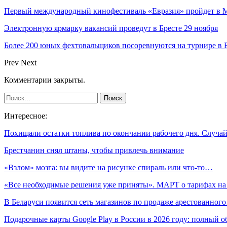
Первый международный кинофестиваль «Евразия» пройдет в Мо
Электронную ярмарку вакансий проведут в Бресте 29 ноября
Более 200 юных фехтовальщиков посоревнуются на турнире в 
Prev
Next
Комментарии закрыты.
Интересное:
Похищали остатки топлива по окончании рабочего дня. Случ
Брестчанин снял штаны, чтобы привлечь внимание
«Взлом» мозга: вы видите на рисунке спираль или что-то…
«Все необходимые решения уже приняты». МАРТ о тарифах н
В Беларуси появится сеть магазинов по продаже арестованног
Подарочные карты Google Play в России в 2026 году: полный о