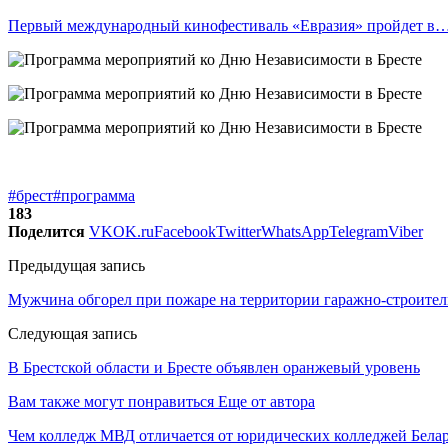
Первый международный кинофестиваль «Евразия» пройдет в
#брест
#программа
183
Поделится
VK
OK.ru
Facebook
Twitter
WhatsApp
Telegram
Viber
Предыдущая запись
Мужчина обгорел при пожаре на территории гаражно-строитель
Следующая запись
В Брестской области и Бресте объявлен оранжевый уровень
Вам также могут понравиться
Еще от автора
Чем колледж МВД отличается от юридических колледжей Бела