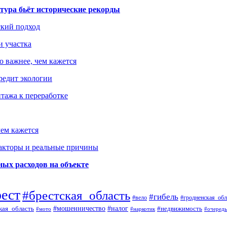
тура бьёт исторические рекорды
ский подход
и участка
о важнее, чем кажется
редит экологии
тажа к переработке
ем кажется
факторы и реальные причины
ых расходов на объекте
рест
#брестская_область
#гибель
#вело
#гродненская_обл
кая_область
#мошенничество
#налог
#недвижимость
#мото
#наркотик
#очередь