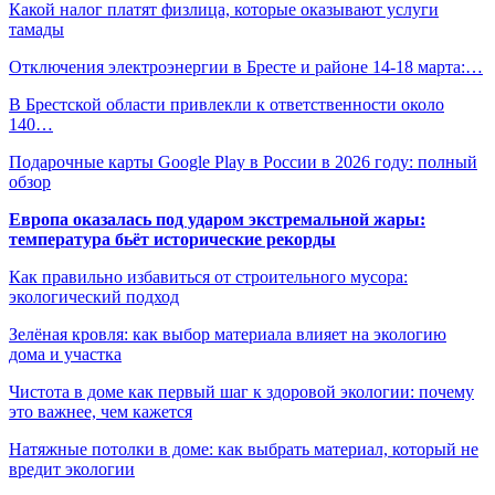
Какой налог платят физлица, которые оказывают услуги
тамады
Отключения электроэнергии в Бресте и районе 14-18 марта:…
В Брестской области привлекли к ответственности около
140…
Подарочные карты Google Play в России в 2026 году: полный
обзор
Европа оказалась под ударом экстремальной жары:
температура бьёт исторические рекорды
Как правильно избавиться от строительного мусора:
экологический подход
Зелёная кровля: как выбор материала влияет на экологию
дома и участка
Чистота в доме как первый шаг к здоровой экологии: почему
это важнее, чем кажется
Натяжные потолки в доме: как выбрать материал, который не
вредит экологии