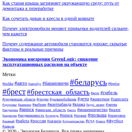
Как старая крыша загрязняет окружающую среду: путь от
демонтажа к переработке
Как сочетать диван и кресла в одной комнате
Почему электромобили меняют привычки водителей сильнее,
чем кажется
Почему содержание автомобиля становится дороже: скрытые
факторы и реальные причины
Экономика внедрения GreenLogic: снижение
эксплуатационных расходов на объекте
Метки
#беларусь
#авто
#барановичи
#берёза
#tochka
#автобус
#брест
#брестская_область
#гибель
#вело
#дети
#зарплата
#животное
#гродно
#дальнобойщик
#гродненская_область
#контрабанда
#кража
#литва
#кобрин
#здоровье
#каменец
#курс_валют
#минск
#минская_область
#мошенничество
#налог
#медицина
#мото
#польша
#пинск
#недвижимость
#пожар
#приговор
#наркотик
#очередь
#россия
#суд
#футбол
#работа
#сигарета
#пьяный
#строительство
#такси
#школа
© 2026 - Экология Беларуси. Все права защищены.