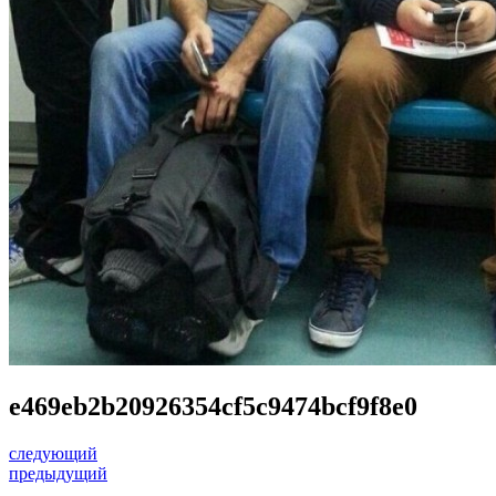
e469eb2b20926354cf5c9474bcf9f8e0
следующий
предыдущий