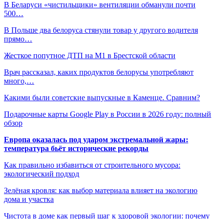
В Беларуси «чистильщики» вентиляции обманули почти
500…
В Польше два белоруса стянули товар у другого водителя
прямо…
Жесткое попутное ДТП на М1 в Брестской области
Врач рассказал, каких продуктов белорусы употребляют
много,…
Какими были советские выпускные в Каменце. Сравним?
Подарочные карты Google Play в России в 2026 году: полный
обзор
Европа оказалась под ударом экстремальной жары:
температура бьёт исторические рекорды
Как правильно избавиться от строительного мусора:
экологический подход
Зелёная кровля: как выбор материала влияет на экологию
дома и участка
Чистота в доме как первый шаг к здоровой экологии: почему