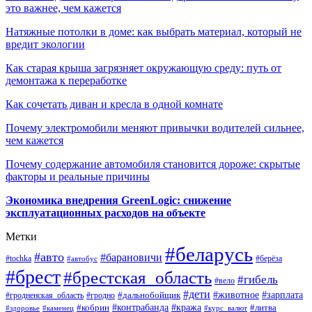
это важнее, чем кажется
Натяжные потолки в доме: как выбрать материал, который не
вредит экологии
Как старая крыша загрязняет окружающую среду: путь от
демонтажа к переработке
Как сочетать диван и кресла в одной комнате
Почему электромобили меняют привычки водителей сильнее,
чем кажется
Почему содержание автомобиля становится дороже: скрытые
факторы и реальные причины
Экономика внедрения GreenLogic: снижение
эксплуатационных расходов на объекте
Метки
#беларусь
#авто
#барановичи
#берёза
#tochka
#автобус
#брест
#брестская_область
#гибель
#вело
#дети
#зарплата
#животное
#гродно
#дальнобойщик
#гродненская_область
#контрабанда
#кража
#литва
#кобрин
#здоровье
#каменец
#курс_валют