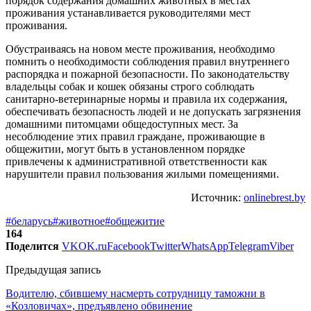
порядок содержания домашних животных в местах
проживания устанавливается руководителями мест
проживания.
Обустраиваясь на новом месте проживания, необходимо
помнить о необходимости соблюдения правил внутреннего
распорядка и пожарной безопасности. По законодательству
владельцы собак и кошек обязаны строго соблюдать
санитарно-ветеринарные нормы и правила их содержания,
обеспечивать безопасность людей и не допускать загрязнения
домашними питомцами общедоступных мест. За
несоблюдение этих правил граждане, проживающие в
общежитии, могут быть в установленном порядке
привлечены к административной ответственности как
нарушители правил пользования жилыми помещениями.
Источник:
onlinebrest.by
#беларусь
#животное
#общежитие
164
Поделится
VK
OK.ru
Facebook
Twitter
WhatsApp
Telegram
Viber
Предыдущая запись
Водителю, сбившему насмерть сотрудницу таможни в
«Козловичах», предъявлено обвинение