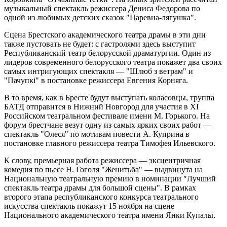
музыкальный спектакль режиссера Дениса Федорова по
одной из любимых детских сказок "Царевна-лягушка".
Сцена Брестского академического театра драмы в эти дни
также пустовать не будет: с гастролями здесь выступит
Республиканский театр белорусской драматургии. Один из
лидеров современного белорусского театра покажет два своих
самых интригующих спектакля — "Шлюб з ветрам" и
"Пачупкі" в постановке режиссера Евгения Корняга.
В то время, как в Бресте будут выступать коласовцы, труппа
БАТД отправится в Нижний Новгород для участия в XI
Российском театральном фестивале имени М. Горького. На
форум брестчане везут одну из самых ярких своих работ —
спектакль "Олеся" по мотивам повести А. Куприна в
постановке главного режиссера театра Тимофея Ильевского.
К слову, премьерная работа режиссера — эксцентричная
комедия по пьесе Н. Гоголя "Женитьба" — выдвинута на
Национальную театральную премию в номинации "Лучший
спектакль театра драмы для большой сцены". В рамках
второго этапа республиканского конкурса театрального
искусства спектакль покажут 15 ноября на сцене
Национального академического театра имени Янки Купалы.