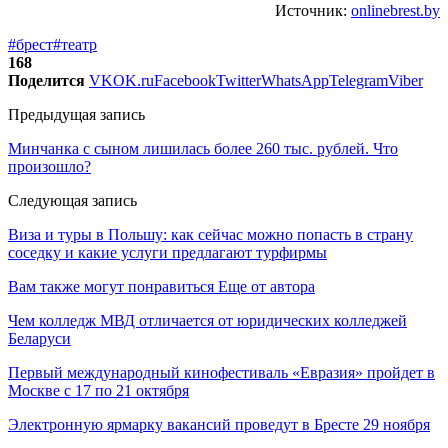
Источник:
onlinebrest.by
#брест
#театр
168
Поделится
VK
OK.ru
Facebook
Twitter
WhatsApp
Telegram
Viber
Предыдущая запись
Минчанка с сыном лишилась более 260 тыс. рублей. Что
произошло?
Следующая запись
Виза и туры в Польшу: как сейчас можно попасть в страну
соседку и какие услуги предлагают турфирмы
Вам также могут понравиться
Еще от автора
Чем колледж МВД отличается от юридических колледжей
Беларуси
Первый международный кинофестиваль «Евразия» пройдет в
Москве с 17 по 21 октября
Электронную ярмарку вакансий проведут в Бресте 29 ноября