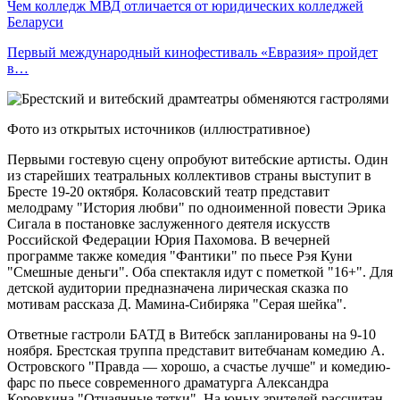
Чем колледж МВД отличается от юридических колледжей
Беларуси
Первый международный кинофестиваль «Евразия» пройдет
в…
Фото из открытых источников (иллюстративное)
Первыми гостевую сцену опробуют витебские артисты. Один
из старейших театральных коллективов страны выступит в
Бресте 19-20 октября. Коласовский театр представит
мелодраму "История любви" по одноименной повести Эрика
Сигала в постановке заслуженного деятеля искусств
Российской Федерации Юрия Пахомова. В вечерней
программе также комедия "Фантики" по пьесе Рэя Куни
"Смешные деньги". Оба спектакля идут с пометкой "16+". Для
детской аудитории предназначена лирическая сказка по
мотивам рассказа Д. Мамина-Сибиряка "Серая шейка".
Ответные гастроли БАТД в Витебск запланированы на 9-10
ноября. Брестская труппа представит витебчанам комедию А.
Островского "Правда — хорошо, а счастье лучше" и комедию-
фарс по пьесе современного драматурга Александра
Коровкина "Отчаянные тетки". На юных зрителей рассчитан