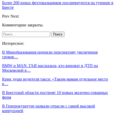
Более 200 юных фехтовальщиков посоревнуются на турнире в
Бресте
Prev
Next
Комментарии закрыты.
Интересное:
В Минобразования оценили перспективу увеличения
сроков…
BMW и MAN. ГАИ рассказала, кто виноват в ДТП на
Московской в…
Крик души водителя такси: «Таким мамам отдельное место
в…
В Брестской области построят 10 новых молочно-товарных
ферм
В Генпрокуратуре назвали отрасли с самой высокой
коррупцией