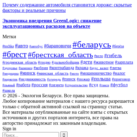
Почему содержание автомобиля становится дороже: скрытые
факторы и реальные причины
Экономика внедрения GreenLogic: снижение
эксплуатационных расходов на объекте
Метки
#беларусь
#авто
#барановичи
#берёза
#tochka
#автобус
#брест
#брестская_область
#гибель
#вело
#дети
#зарплата
#животное
#гродно
#дальнобойщик
#гродненская_область
#контрабанда
#кража
#литва
#кобрин
#здоровье
#каменец
#курс_валют
#минск
#минская_область
#мошенничество
#налог
#медицина
#мото
#польша
#пинск
#недвижимость
#пожар
#приговор
#наркотик
#очередь
#россия
#суд
#футбол
#работа
#сигарета
#пьяный
#строительство
#такси
#школа
© 2026 - Экология Беларуси. Все права защищены.
Любое копирование материалов с нашего ресурса разрешается
только с обратной активной ссылкой на страницу статьи.
Все материалы опубликованные на сайте взяты с открытых
источников и других порталов интернета, все права на
авторство принадлежат их законным владельцам.
Sign in