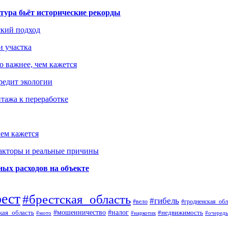
тура бьёт исторические рекорды
ский подход
и участка
о важнее, чем кажется
редит экологии
тажа к переработке
ем кажется
факторы и реальные причины
ых расходов на объекте
рест
#брестская_область
#гибель
#вело
#гродненская_обл
кая_область
#мошенничество
#налог
#недвижимость
#мото
#наркотик
#очередь