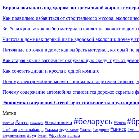
Европа оказалась под ударом экстремальной жары: темпера
Как правильно избавиться от строительного мусора: экологиче
Зелёная кровля: как выбор материала влияет на экологию дома 
Чистота в доме как первый шаг к здоровой экологии: почему эт
Натяжные потолки в доме: как выбрать материал, который не в
Как старая крыша загрязняет окружающую среду: путь от демон
Как сочетать диван и кресла в одной комнате
Почему электромобили меняют привычки водителей сильнее, ч
Почему содержание автомобиля становится дороже: скрытые 
Экономика внедрения GreenLogic: снижение эксплуатационн
Метки
#беларусь
#б
#авто
#барановичи
#берёза
#tochka
#автобус
#минск
#контрабанда
#кража
#литва
#минс
#кобрин
#курс_валют
#медицина
#суд
#футбол
#школа
#строительство
#такси