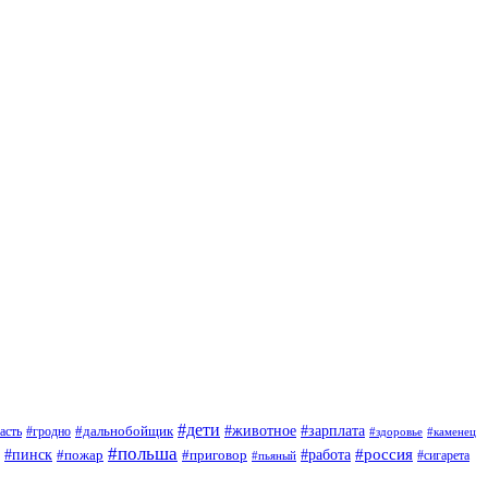
#дети
#зарплата
#животное
#гродно
#дальнобойщик
асть
#здоровье
#каменец
#польша
#пинск
#россия
#пожар
#работа
#приговор
#сигарета
#пьяный