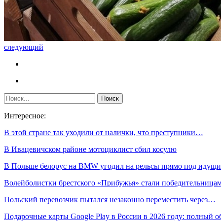
следующий
Интересное:
В этой стране так уходили от налички, что преступники…
В Ивацевичском районе мотоциклист сбил косулю
В Польше белорус на BMW угодил на рельсы прямо под иду
Волейболистки брестского «Прибужья» стали победительниц
Польский перевозчик пытался незаконно переместить через…
Подарочные карты Google Play в России в 2026 году: полный о