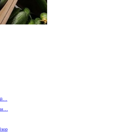
щий…
ами…
бзор